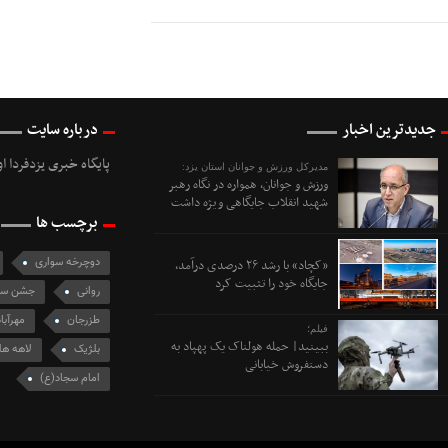
جدیدترین اخبار
درباره سایت
پایگاه خبری یزدفردا ا
مدیرکل ورزش و جوانان استان یزد:
ورزش و جوانان، همواره در نگاه رهبر
شهید انقلاب جایگاهی ویژه داشت
برچسب ها
دوچرخه سواری
«کچاد» با رشد ۲۶ درصدی درآمد،
جایگاه خود را تثبیت کرد
روانی
جشن سین
طزرجان
مهرآبا
فیلم؛
ببینید| حمله هولناک یک پهپاد به
بلژیک
لاهه هل
دستفروش خیابانی
امام سجاد(ع)