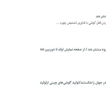
کردن قفل گوشی با فناوری تشخیص چهره ...
اطلاعاتی جدید از گوشی «آنر V30 پرو» منتشر شد / از صفحه نمایش اولد تا دوربین 60
ر جهان را شکستند/تولید گوشی‌های چینی ازتولید