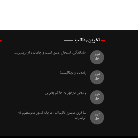
آخرین مطالب
جاماندگی، امتحانِ عشق است و جامانده از اربعین...
4 روز
قبل
زنده‌باد رادیکالیسم!
4 روز
قبل
پاسخی درخور به حاکم بحرین
6 روز
قبل
شاکری مشاور قالیباف: ما یک‌کشور متوسطیم نه
7 روز
ابرقدرت
قبل