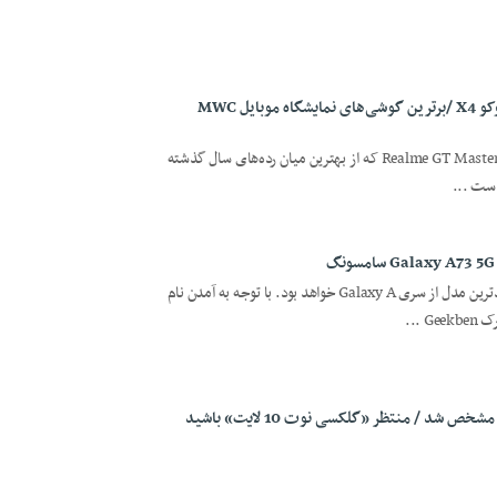
نسخه مستر ریلمی GT یا نسخه پرو پوکو X4 /برترین گوشی‌های نمایشگاه موبایل MWC
در این مقاله قصد داریم گوشی Realme GT Master Edition که از بهترین میان رده‌های سال گذشته
دست ...
گوشی Samsung Galaxy A73 5G جدیدترین مدل از سری Galaxy A خواهد بود. با توجه به آمدن نام
...