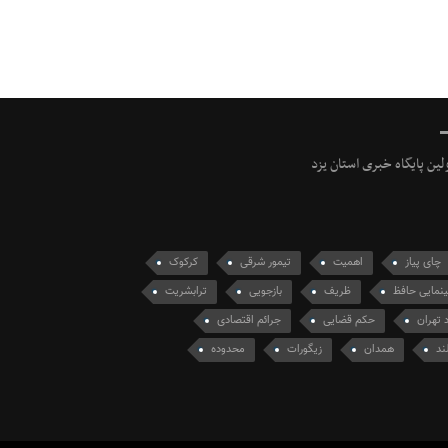
ولین پایگاه خبری استان یزد
چای پیاز
اهمیت
تیمور شرقی
کرکوک
مایی حافظ
ظریف
بازجویی
ترابشریت
د تهران
حکم قضایی
جرائم اقتصادی
ند
همدان
زیگورات
محدوده