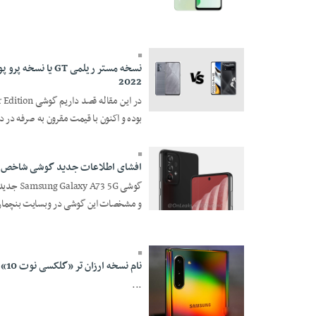
17 Esfand 1400 -
21:00
2022
17 Esfand 1400 -
بوده و اکنون با قیمت مقرون به صرفه در 
20:37
افشای اطلاعات جدید گوشی شاخص Galaxy A73 5G سامسونگ
و مشخصات این گوشی در وبسایت بنچمارک Geekben 
17 Esfand 1400 -
20:22
نام نسخه ارزان تر «گلکسی نوت 10» مشخص شد / منتظر «گلکسی نوت 10 لایت» باشید
...
20 Mehr 1398 - 00:00