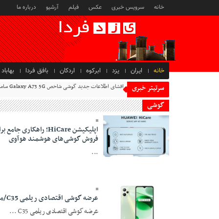
خانه
سرویس خبری
عکس
فیلم
آرشیو
درباره ما
خانه
ایران
یزد
ابرکوه
اردکان
بافق فردا
بهاباد
افشای اطلاعات جدید گوشی شاخص Galaxy A73 5G سامسونگ
سرتیتر خبری
گوشی
اپلیکیشن HiCare؛ راه
فروش گوشی‌های هوشمند هوآوی
...
19 Tir 1403 - 10:44
عرضه گوشی اقتصادی ریلمی C35/مشخصات و قیمت گوشی ریلمی C35
عرضه گوشی اقتصادی ریلمی C35 ...