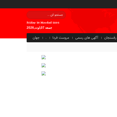
Friday 16 Mordad 1405
جمعه 07,اوت,2026
رفسنجان
آگهی های رسمی
مروست فردا
.
جهان