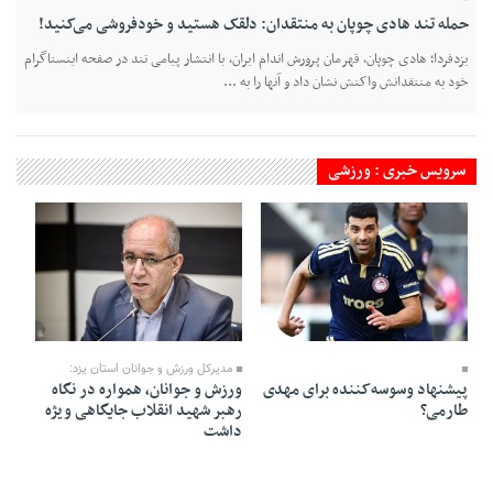
حمله تند هادی چوپان به منتقدان: دلقک هستید و خودفروشی می‌کنید!
یزدفردا؛ هادی چوپان، قهرمان پرورش اندام ایران، با انتشار پیامی تند در صفحه اینستاگرام
خود به منتقدانش واکنش نشان داد و آنها را به ...
سرویس خبری : ورزشی
18 Mordad 1405 - 09:35
14 Mordad 1405 - 20:35
مدیرکل ورزش و جوانان استان یزد:
پیشنهاد وسوسه‌کننده برای مهدی
ورزش و جوانان، همواره در نگاه
طارمی؟
رهبر شهید انقلاب جایگاهی ویژه
داشت