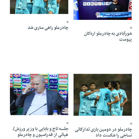
12 Mordad 1405 - 18:25
12 Mordad 1405 - 18:31
چادرملو راهی ساری شد
شورآبادی به چادرملو اردکان
پیوست
10 Mordad 1405 - 21:59
10 Mordad 1405 - 22:05
جلسه تاج و بابایی با وزیر ورزش/
چادرملو در دومین بازی تدارکاتی
هیاتی از فدراسیون و چادرملو
نساجی را شکست داد