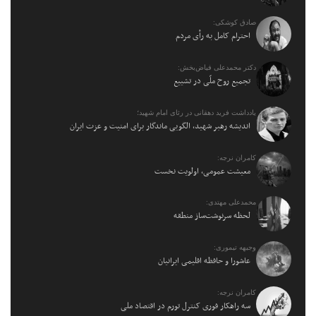
صادق کوشکی:
احترام کامل به رأی مردم
دکتر محمدعلی فیاض‌بخش:
تجمیع روح ملّی در تشییع
یادداشت فرید دهقانی در رثای امام شهید؛
اندیشه رهبر شهید، الگویی ماندگار برای امنیت و عزت ایران
کامران نرجه:
معیشت عمومی، اولویت نخست
محمدعلی مهتدی:
لحظه سرنوشت‌ساز منطقه
وجیهه تیموری:
عاشورا و حافظه اقلیمی ایرانیان
کامران نرجه:
سه راهکار فوری کنترل تورم در اقتصاد ملی