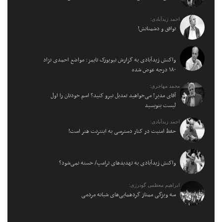
احمد زیدآبادی:
توافق و دشمنانش!
واکنش زیدآبادی به گزارش نیویورک تایمز: مواضع احمدی نژاد
۱۸۰ درجه عوض شده
محمد مهاجری:
آقای مدیر! می‌خواهید تعدیل نیرو کنید؟ اسم خودتان را اول
لیست بنویسید
احمد زیدآبادی:
حفظ امنیت در کنار دسترسی به اینترنت هنر است!
واکنش زیدآبادی به تهدیدهای ترامپ/ خسته نمی‌شود؟
ابراهیم معظمی گودرزی:
سه ویژگی ممتاز گردهمایی‌های شبانه مردمی