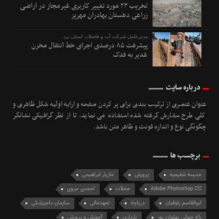
تخریب ۲۳ مورد تغییر کاربری غیرمجاز در اراضی
زراعی دهستان بهادران مهریز
مدیرعامل شرکت آب و فاضلاب استان یزد:
پیشرفت ۸۵ درصدی اجرای خط انتقال مخزن
غدیر به فدک
درباره سایت
عنوان عنصری از ترکیب بندی برای پر کردن صفحه و ارایه اولیه شکل ظاهری و
کلی طرح سفارش گرفته شده استفاده می نماید، تا از نظر گرافیکی نشانگر
چگونگی نوع و اندازه فونت و ظاهر متن باشد.
برچسب ها
مدرسه شفیعیه
پرورش
مازیار ابراهیمی
Adobe Photoshop CC
محلات
احمدی مروی
ابوالقاسم رئوفیان
دریاچه
تعهدمالی
سازمان دامپزشکی
باغ جهانی پهلوان پور
بارداری
آموزش و پرورش