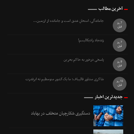
آخرین مطالب
جاماندگی، امتحانِ عشق است و جامانده از اربعین...
7 روز
قبل
زنده‌باد رادیکالیسم!
7 روز
قبل
پاسخی درخور به حاکم بحرین
9 روز
قبل
شاکری مشاور قالیباف: ما یک‌کشور متوسطیم نه ابرقدرت
10 روز
قبل
جدیدترین اخبار
دستگیری شکارچیان متخلف در بهاباد