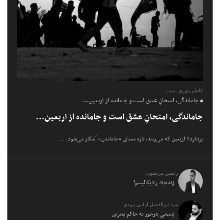
کاظم یاوری نسب:
جاماندگی، امتحانِ عشق است و جامانده از اربعین...
جاماندگی، امتحانِ عشق است و جامانده از اربعین...
یزدفردا؛ اربعین که می‌رسد، تازه معنای «جاماندن» آشکار می‌شود. ...
رامتین مرتضوی:
زنده‌باد رادیکالیسم!
سید ابوالفضل امامی میبدی:
پاسخی درخور به حاکم بحرین