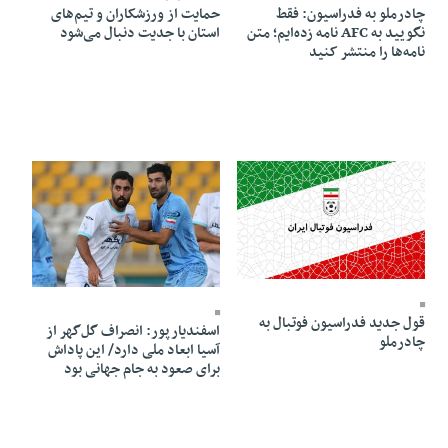
چادرملو به فدراسیون: فقط
حمایت از ورزشکاران و تیم‌های
نگویید به AFC نامه زده‌ایم؛ متن
استان با جدیت دنبال می‌شود
نامه‌ها را منتشر کنید
06 Mordad 1405 - 20:16
06 Mordad 1405 - 20:14
قول جدید فدراسیون فوتبال به
اسفندیارپور: انصراف گل‌گهر از
چادرملو
آسیا ابعاد ملی دارد/ این پاداش
برای صعود به جام جهانی بود