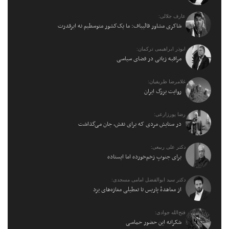
عارف جلالی:
شاکری مشاور قالیباف: ما یک‌کشور متوسطیم نه ابرقدرت
ابوذر ابراهیمی ترکمان:
مراقبه زبانی در فضای سیاسی
غلامرضا ظریفیان:
روایت بزرگ ایران
رضا پورزارعی:
در ستایش مردی که برای نقش، جان می‌گذاشت
دکتر علی ربیعی:
برای جنوبِ زخم‌خورده اما ایستاده
دکتر سید ابوالفضل امامی مسجدی:
از معاهدهٔ پاریس تا تعطیلی مغازه‌های یزد
فتح‌الله جوادی:
شکرانه این حضور حماسی