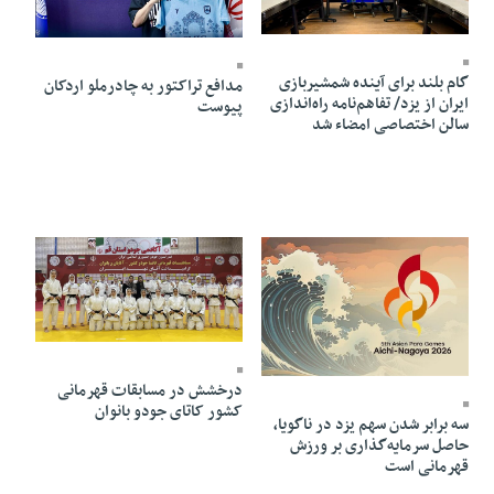
04 Mordad 1405 - 22:32
04 Mordad 1405 - 22:25
گام بلند برای آینده شمشیربازی
مدافع تراکتور به چادرملو اردکان
ایران از یزد/ تفاهم‌نامه راه‌اندازی
پیوست
سالن اختصاصی امضاء شد
03 Mordad 1405 - 11:57
04 Mordad 1405 - 22:24
درخشش در مسابقات قهرمانی
کشور کاتای جودو بانوان
سه برابر شدن سهم یزد در ناگویا،
حاصل سرمایه‌گذاری بر ورزش
قهرمانی است