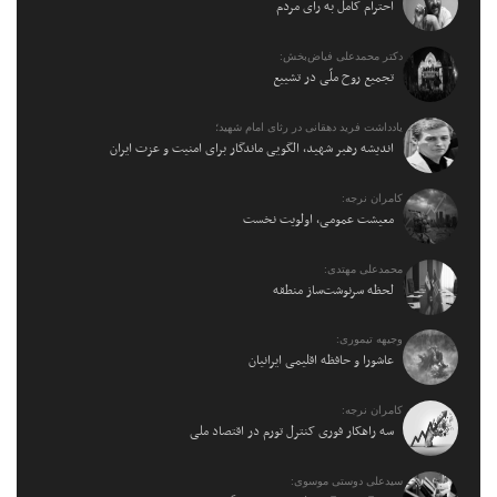
احترام کامل به رأی مردم
دکتر محمدعلی فیاض‌بخش:
تجمیع روح ملّی در تشییع
یادداشت فرید دهقانی در رثای امام شهید؛
اندیشه رهبر شهید، الگویی ماندگار برای امنیت و عزت ایران
کامران نرجه:
معیشت عمومی، اولویت نخست
محمدعلی مهتدی:
لحظه سرنوشت‌ساز منطقه
وجیهه تیموری:
عاشورا و حافظه اقلیمی ایرانیان
کامران نرجه:
سه راهکار فوری کنترل تورم در اقتصاد ملی
سیدعلی دوستی موسوی: