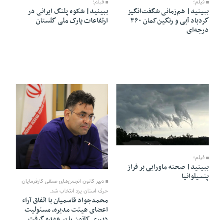
فیلم؛
فیلم؛
ببینید| هم‌زمانی شگفت‌انگیز
ببینید| شکوه پلنگ ایرانی در
گردباد آبی و رنگین‌کمان ۳۶۰
ارتفاعات پارک ملی گلستان
درجه‌ای
05 Mordad 1405 - 05:25
فیلم؛
03 Mordad 1405 - 21:05
ببینید| صحنه ماورایی بر فراز
پنسیلوانیا
دبیر کانون انجمن‌های صنفی کارفرمایان
حرف استان یزد انتخاب شد.
محمدجواد قاسمیان با اتفاق آراء
اعضای هیئت‌ مدیره، مسئولیت
دبیری کانون را بر عهده گرفت