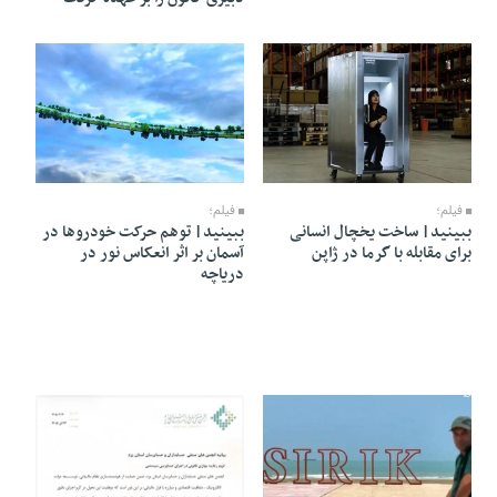
03 Mordad 1405 - 05:31
03 Mordad 1405 - 05:37
فیلم؛
فیلم؛
ببینید| ساخت یخچال انسانی
ببینید| توهم حرکت خودروها در
برای مقابله با گرما در ژاپن
آسمان بر اثر انعکاس نور در
دریاچه