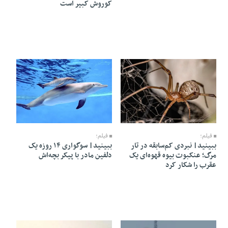
کوروش کبیر است
08 Mordad 1405 - 06:25
08 Mordad 1405 - 06:28
فیلم؛
فیلم؛
ببینید| نبردی کم‌سابقه در تار
ببینید| سوگواری ۱۴ روزه یک
مرگ؛ عنکبوت بیوه قهوه‌ای یک
دلفین مادر با پیکر بچه‌اش
عقرب را شکار کرد