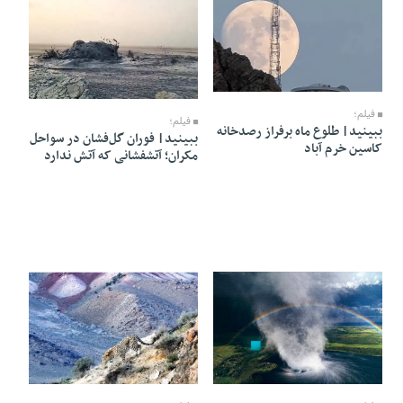
08 Mordad 1405 - 06:21
06 Mordad 1405 - 08:02
فیلم؛
فیلم؛
ببینید| طلوع ماه برفراز رصدخانه
ببینید| فوران گل‌فشان در سواحل
کاسین خرم آباد
مکران؛ آتشفشانی که آتش ندارد
05 Mordad 1405 - 05:28
05 Mordad 1405 - 05:29