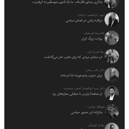
شاکری مشاور قالیباف: ما یک‌کشور متوسطیم نه ابرقدرت
ابوذر ابراهیمی ترکمان:
مراقبه زبانی در فضای سیاسی
غلامرضا ظریفیان:
روایت بزرگ ایران
رضا پورزارعی:
در ستایش مردی که برای نقش، جان می‌گذاشت
دکتر علی ربیعی:
برای جنوبِ زخم‌خورده اما ایستاده
دکتر سید ابوالفضل امامی مسجدی:
از معاهدهٔ پاریس تا تعطیلی مغازه‌های یزد
فتح‌الله جوادی:
شکرانه این حضور حماسی
صادق کوشکی: