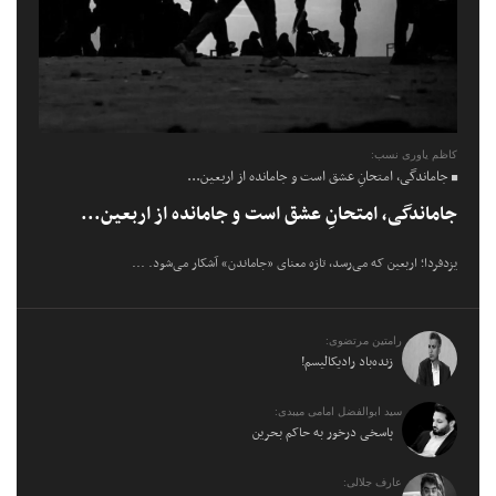
کاظم یاوری نسب:
جاماندگی، امتحانِ عشق است و جامانده از اربعین...
جاماندگی، امتحانِ عشق است و جامانده از اربعین...
یزدفردا؛ اربعین که می‌رسد، تازه معنای «جاماندن» آشکار می‌شود. ...
رامتین مرتضوی:
زنده‌باد رادیکالیسم!
سید ابوالفضل امامی میبدی:
پاسخی درخور به حاکم بحرین
عارف جلالی: