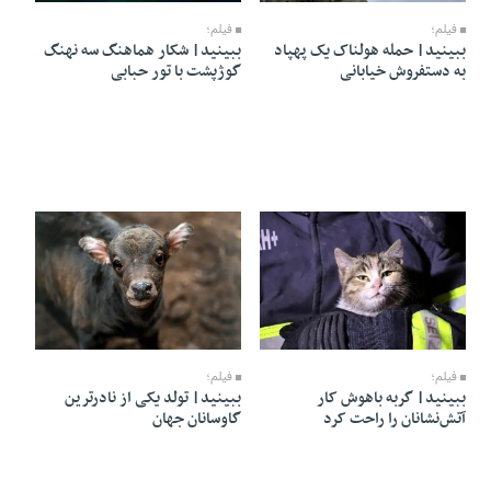
فیلم؛
فیلم؛
ببینید| حمله هولناک یک پهپاد
ببینید| شکار هماهنگ سه نهنگ
به دستفروش خیابانی
گوژپشت با تور حبابی
13 Mordad 1405 - 06:33
13 Mordad 1405 - 06:38
فیلم؛
فیلم؛
ببینید| گربه باهوش کار
ببینید| تولد یکی از نادرترین
آتش‌نشانان را راحت کرد
گاوسانان جهان