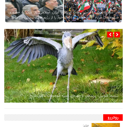
قدس؛ پیام وحدت و ایستادگی
در سالروز جهانی قدس، ملت سرافراز ایران اسلامی بار دیگر با حضوری
شکوهمند، فریاد آزادی‌خواهی و انزجار خود را از رژیم صهیونیستی سر دا ...
ببینید| شوبیل؛ پرنده‌ای با چهره‌ای شبیه موجودات ماقبل تاریخ
رودررو
فیلم؛