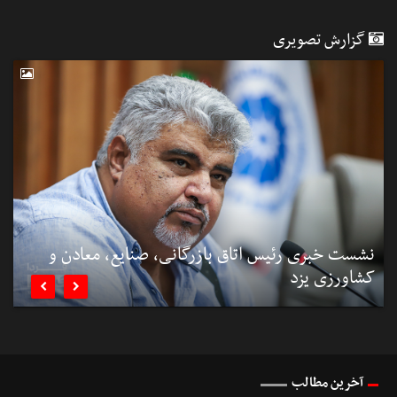
گزارش تصویری
نشست خبری رئیس اتاق بازرگانی، صنایع، معادن و
کشاورزی یزد
ن


آخرین مطالب