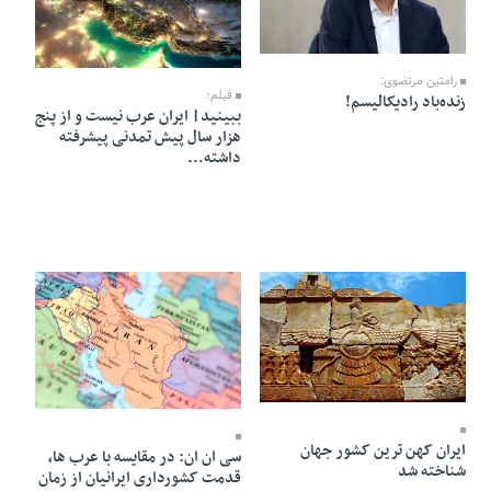
12 Mordad 1405 - 19:00
09 Mordad 1405 - 11:40
رامتین مرتضوی:
فیلم؛
زنده‌باد رادیکالیسم!
ببینید| ایران عرب نیست و از پنج
هزار سال پیش تمدنی پیشرفته
داشته...
09 Mordad 1405 - 11:31
09 Mordad 1405 - 11:27
ایران کهن ترین کشور جهان
سی ان ان: در مقایسه با عرب ها،
شناخته شد
قدمت کشورداری ایرانیان از زمان