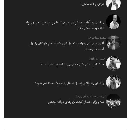
توافق و دشمنانش!
واکنش زیدآبادی به گزارش نیویورک تایمز: مواضع احمدی نژاد
۱۸۰ درجه عوض شده
محمد مهاجری:
آقای مدیر! می‌خواهید تعدیل نیرو کنید؟ اسم خودتان را اول
لیست بنویسید
احمد زیدآبادی:
حفظ امنیت در کنار دسترسی به اینترنت هنر است!
واکنش زیدآبادی به تهدیدهای ترامپ/ خسته نمی‌شود؟
ابراهیم معظمی گودرزی:
سه ویژگی ممتاز گردهمایی‌های شبانه مردمی