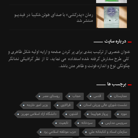
رمان «پدرکشی» با صدای هوتن شکیبا در فیدیبو
منتشر شد
درباره سایت
عنوان عنصری از ترکیب بندی برای پر کردن صفحه و ارایه اولیه شکل ظاهری و
کلی طرح سفارش گرفته شده استفاده می نماید، تا از نظر گرافیکی نشانگر
چگونگی نوع و اندازه فونت و ظاهر متن باشد.
برچسب ها
مجارستان
قدس
حجاب
روستای مصر
نشست شورای عالی ورزش استان
فرالاوی
وزیر امور خارجه
موزه
پرواز هواپیما
اشتون
دانشگاه ازاد اسلامی مهریز
سرویس مدارس
سردخانه
تابعیت
سازمان اسناد و كتابخانه ملي
حزب موتلفه اسلامي یزد