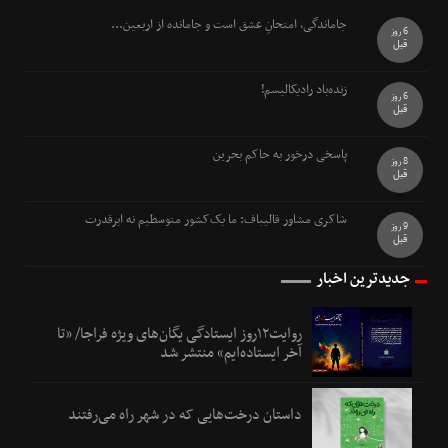
جاماندگی، امتحانِ عشق است و جامانده از اربعین...
6 روز
قبل
زنده‌باد رادیکالیسم!
6 روز
قبل
پاسخی درخور به حاکم بحرین
8 روز
قبل
شاکری مشاور قالیباف: ما یک‌کشور متوسطیم نه ابرقدرت
9 روز
قبل
جدیدترین اخبار
روایت۱۲روز ایستادگی یگان‌های ویژه فراجا/ «تا
آخر ایستاده‌ایم» منتشر شد
داستان درخت‌هایی که در شهر راه می‌رفتند