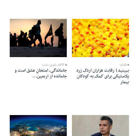
12 Mordad 1405 - 21:54
13 Mordad 1405 - 06:29
فیلم؛
کاظم یاوری نسب:
ببینید| رقابت هزاران اردک زرد
جاماندگی، امتحانِ عشق است و
پلاستیکی برای کمک به کودکان
جامانده از اربعین...
بیمار