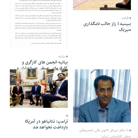
03 Mordad 1405 - 05:30
فیلم؛
ببینید| راز جالب نامگذاری
سیریک
30 Tir 1405 - 18:12
بیانیه
بیانیه انجمن های کارگری و
کارفرمایی صنفی حسابداران و
حسابرسان استان یزد در خصوص
لزوم رعایت موازین قانونی در
اجرای حسابرسی مالیاتی سیستمی
30 Tir 1405 - 09:59
30 Tir 1405 - 17:41
ترامپ: نتانیاهو در آمریکا
بازداشت نخواهد شد
با حکم دبیرکل کانون عالی انجمن‌های
صنفی کارفرمایی ایران: