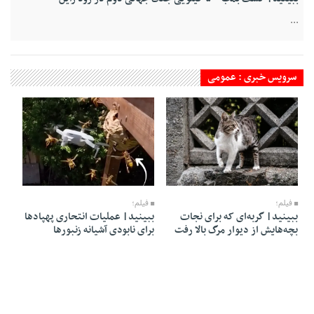
...
سرویس خبری : عمومی
17 Mordad 1405 - 10:24
17 Mordad 1405 - 10:27
فیلم؛
فیلم؛
ببینید| گربه‌ای که برای نجات
ببینید| عملیات انتحاری پهپادها
بچه‌هایش از دیوار مرگ بالا رفت
برای نابودی آشیانه زنبورها