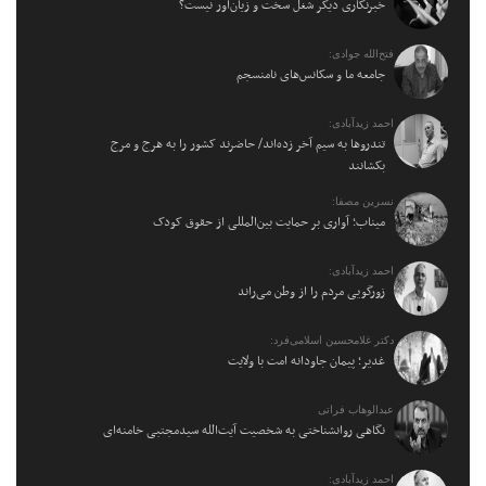
خبرنگاری دیگر شغل سخت و زیان‌آور نیست؟
فتح‌الله جوادی:
جامعه ما و سکانس‌های نامنسجم
احمد زیدآبادی:
تندروها به سیم آخر زده‌اند/ حاضرند کشور را به هرج و مرج
بکشانند
نسرین مصفا:
میناب؛ آواری بر حمایت بین‌المللی از حقوق کودک
احمد زیدآبادی:
زورگویی مردم را از وطن می‌راند
دکتر غلامحسین اسلامی‌فرد:
غدیر؛ پیمان جاودانه امت با ولایت
عبدالوهاب فراتی
نگاهی روانشناختی به شخصیت آیت‌الله سیدمجتبی خامنه‌ای
احمد زیدآبادی: