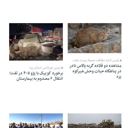
21 Azar 1404 - 18:07
17 Azar 1404 - 10:02
رئیس اداره حفاظت محیط زیست تفت:
مشاهده دو قلاده گربه پالاس نادر
رئیس اورژانس استان یزد:
در پناهگاه حیات وحش شیرکوه
برخورد کوییک با پژو ۴۰۵ در تفت؛
یزد
انتقال ۶ مصدوم به بیمارستان