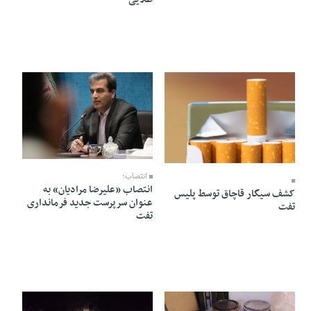
26 Farvardin 1405 - 17:31
08 Ordibehesht 1405 - 13:08
انتصاب؛
انتصاب «علیرضا مرادیان» به
کشف سیگار قاچاق توسط پلیس
عنوان سرپرست جدید فرمانداری
تفت
تفت