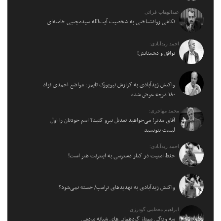
عبدالوهاب فراتی
نگاهی روانشناختی به شخصیت آیت‌الله سیدمجتبی خامنه‌ای
احمد زیدآبادی:
توافق و دشمنانش!
واکنش زیدآبادی به گزارش نیویورک تایمز: مواضع احمدی نژاد
۱۸۰ درجه عوض شده
محمد مهاجری:
آقای مدیر! می‌خواهید تعدیل نیرو کنید؟ اسم خودتان را اول
لیست بنویسید
احمد زیدآبادی:
حفظ امنیت در کنار دسترسی به اینترنت هنر است!
واکنش زیدآبادی به تهدیدهای ترامپ/ خسته نمی‌شود؟
ابراهیم معظمی گودرزی:
سه ویژگی ممتاز گردهمایی‌های شبانه مردمی