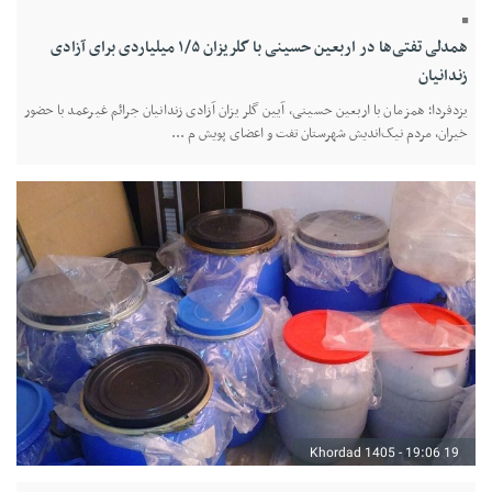
همدلی تفتی‌ها در اربعین حسینی با گلریزان ۱/۵ میلیاردی برای آزادی
زندانیان
یزدفردا؛ همزمان با اربعین حسینی، آیین گلریزان آزادی زندانیان جرائم غیرعمد با حضور
خیران، مردم نیک‌اندیش شهرستان تفت و اعضای پویش م ...
19 Khordad 1405 - 19:06