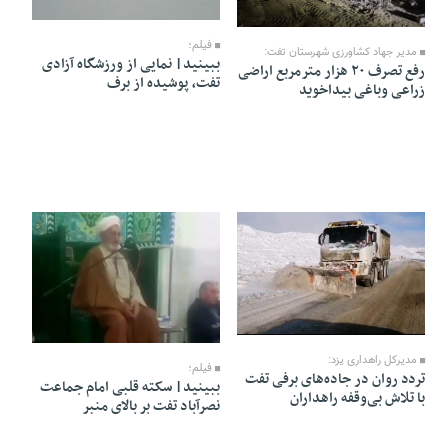
28 Azar 1404 - 15:13
07 Dey 1404 - 17:08
فیلم؛
مدیر جهاد کشاورزی شهرستان تفت:
ببینید| نمایی از ورزشگاه آزادی
رفع تصرف ۲۰ هزار مترمربع اراضی
تفت، پوشیده از برف
زراعی وباغی بیداخوید
27 Azar 1404 - 16:42
22 Azar 1404 - 12:55
مدیرکل راهداری یزد:
فیلم؛
تردد روان در جاده‌های برفی تفت
ببینید| سکته قلبی امام جماعت
با تلاش بی‌وقفه راهداران
نصرآباد تفت بر بالای منبر