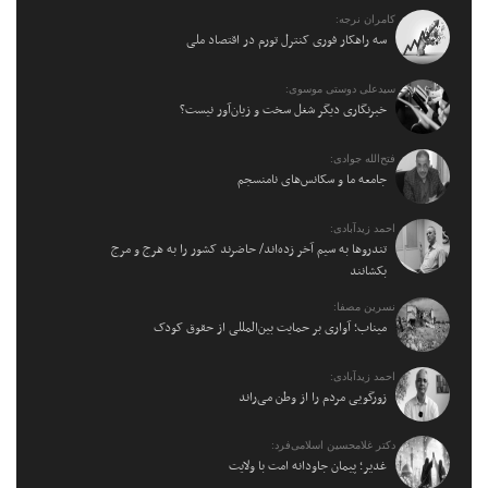
کامران نرجه:
سه راهکار فوری کنترل تورم در اقتصاد ملی
سیدعلی دوستی موسوی:
خبرنگاری دیگر شغل سخت و زیان‌آور نیست؟
فتح‌الله جوادی:
جامعه ما و سکانس‌های نامنسجم
احمد زیدآبادی:
تندروها به سیم آخر زده‌اند/ حاضرند کشور را به هرج و مرج
بکشانند
نسرین مصفا:
میناب؛ آواری بر حمایت بین‌المللی از حقوق کودک
احمد زیدآبادی:
زورگویی مردم را از وطن می‌راند
دکتر غلامحسین اسلامی‌فرد:
غدیر؛ پیمان جاودانه امت با ولایت