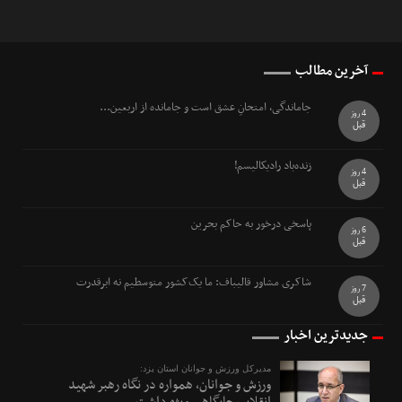
آخرین مطالب
جاماندگی، امتحانِ عشق است و جامانده از اربعین...
4 روز
قبل
زنده‌باد رادیکالیسم!
4 روز
قبل
پاسخی درخور به حاکم بحرین
6 روز
قبل
شاکری مشاور قالیباف: ما یک‌کشور متوسطیم نه ابرقدرت
7 روز
قبل
جدیدترین اخبار
مدیرکل ورزش و جوانان استان یزد:
ورزش و جوانان، همواره در نگاه رهبر شهید