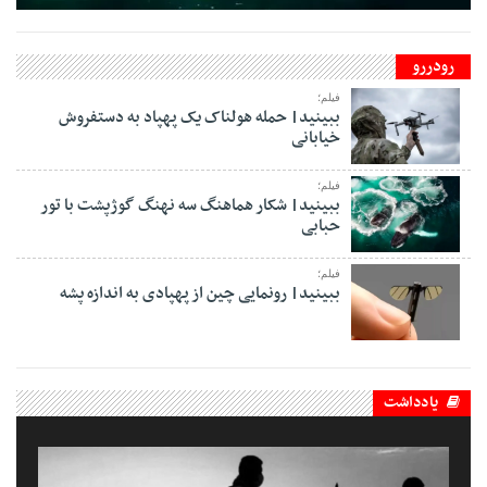
رودررو
فیلم؛
ببینید| حمله هولناک یک پهپاد به دستفروش
خیابانی
فیلم؛
ببینید| شکار هماهنگ سه نهنگ گوژپشت با تور
حبابی
فیلم؛
ببینید| رونمایی چین از پهپادی به اندازه پشه
یادداشت