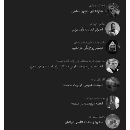
فتح‌الله جوادی:
شکرانه این حضور حماسی
صادق کوشکی:
احترام کامل به رأی مردم
دکتر محمدعلی فیاض‌بخش:
تجمیع روح ملّی در تشییع
یادداشت فرید دهقانی در رثای امام شهید؛
اندیشه رهبر شهید، الگویی ماندگار برای امنیت و عزت ایران
کامران نرجه:
معیشت عمومی، اولویت نخست
محمدعلی مهتدی:
لحظه سرنوشت‌ساز منطقه
وجیهه تیموری:
عاشورا و حافظه اقلیمی ایرانیان