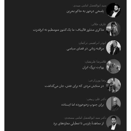
سید ابوالفضل امامی میبدی:
پاسخی درخور به حاکم بحرین
عارف جلالی:
شاکری مشاور قالیباف: ما یک‌کشور متوسطیم نه ابرقدرت
ابوذر ابراهیمی ترکمان:
مراقبه زبانی در فضای سیاسی
غلامرضا ظریفیان:
روایت بزرگ ایران
رضا پورزارعی:
در ستایش مردی که برای نقش، جان می‌گذاشت
دکتر علی ربیعی:
برای جنوبِ زخم‌خورده اما ایستاده
دکتر سید ابوالفضل امامی مسجدی:
از معاهدهٔ پاریس تا تعطیلی مغازه‌های یزد