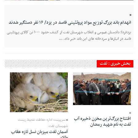
انهدام باند بزرگ توزیع مواد پروتئینی فاسد در یزد/ ۱۶ نفر دستگیر شدند
یزدفردا؛ دادستان عمومی و انقلاب شهرستان تفت از کشف حدود ۱۰۰۰ تن کالای پروتئینی
فاسد در انبارها و سردخانه‌ های این باند خبر داد. ...
بخش خبری : تفت
19 Ordibehesht 1405 - 21:30
16 Ordibehesht 1405 - 21:56
افتتاح بزرگ‌ترین مخزن ذخیره آب
سرپرست اداره حفاظت محیط زیست
تفت به نام شهید رمضان
شهرستان تفت:
آسمان تفت میزبان نسل تازه عقاب
طلایی