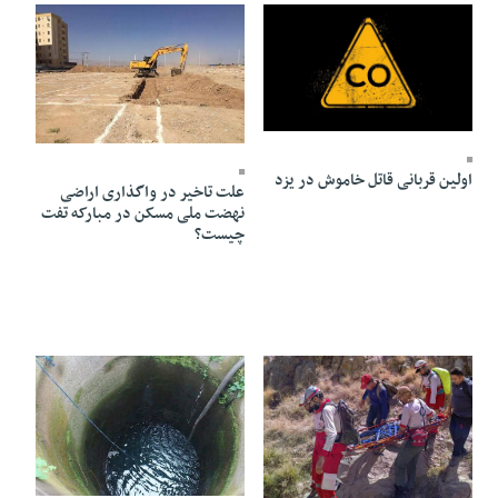
12 Aban 1404 - 15:48
28 Mehr 1404 - 09:28
اولین قربانی قاتل خاموش در یزد
علت تاخیر در واگذاری اراضی
نهضت ملی مسکن در مبارکه تفت
چیست؟
22 Shahrivar 1404 - 12:41
05 Mehr 1404 - 12:27