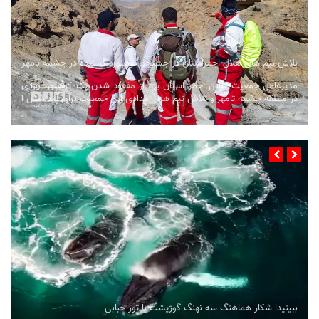
تلاش تیم های هلال احمراستان در جستجو کوهنورد گمشده در چشمه تامهر
مدیرعامل جمعیت هلال احمر استان یزد از مفقود شدن یک کوهنورد یزدی
در منطقه چشمه تامهر و تلاش تیم های امدادی این جمعیت برای پیداشدن ا
...
ببینید| شکار هماهنگ سه نهنگ گوژپشت با تور حبابی