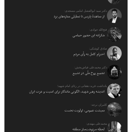
دکتر سید ابوالفضل امامی مسجدی:
از معاهدهٔ پاریس تا تعطیلی مغازه‌های یزد
فتح‌الله جوادی:
شکرانه این حضور حماسی
صادق کوشکی:
احترام کامل به رأی مردم
دکتر محمدعلی فیاض‌بخش:
تجمیع روح ملّی در تشییع
یادداشت فرید دهقانی در رثای امام شهید؛
اندیشه رهبر شهید، الگویی ماندگار برای امنیت و عزت ایران
کامران نرجه:
معیشت عمومی، اولویت نخست
محمدعلی مهتدی:
لحظه سرنوشت‌ساز منطقه