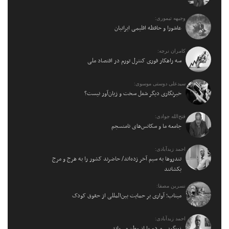
وجیهه تیموری:
عاشورا و حافظه اقلیمی ایرانیان
کامران نرجه:
سه راهکار فوری کنترل تورم در اقتصاد ملی
سیدعلی دوستی موسوی:
خبرنگاری دیگر شغل سخت و زیان‌آور نیست؟
فتح‌الله جوادی:
جامعه ما و سکانس‌های نامنسجم
احمد زیدآبادی:
تندروها به سیم آخر زده‌اند/ حاضرند کشور را به هرج و مرج
بکشانند
نسرین مصفا:
میناب؛ آواری بر حمایت بین‌المللی از حقوق کودک
احمد زیدآبادی:
زورگویی مردم را از وطن می‌راند