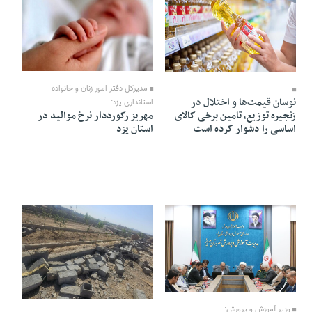
28 Ordibehesht 1405 - 18:58
29 Ordibehesht 1405 - 21:14
مدیرکل دفتر امور زنان و خانواده
نوسان قیمت‌ها و اختلال در
استانداری یزد:
زنجیره توزیع، تامین برخی کالای
مهریز رکورددار نرخ موالید در
اساسی را دشوار کرده است
استان یزد
16 Ordibehesht 1405 - 22:07
15 Ordibehesht 1405 - 21:54
وزیر آموزش و پرورش: