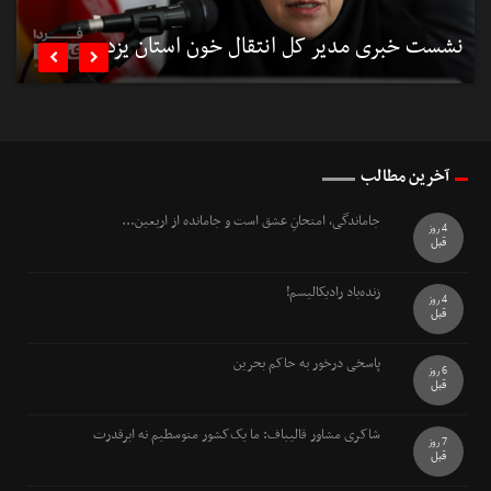
نشست خبری مدیر کل انتقال خون استان یزد
ن


آخرین مطالب
جاماندگی، امتحانِ عشق است و جامانده از اربعین...
4 روز
قبل
زنده‌باد رادیکالیسم!
4 روز
قبل
پاسخی درخور به حاکم بحرین
6 روز
قبل
شاکری مشاور قالیباف: ما یک‌کشور متوسطیم نه ابرقدرت
7 روز
قبل