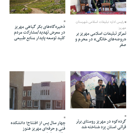
24 Khordad 1405 - 17:12
26 Khordad 1405 - 08:04
رئیس اداره تبلیغات اسلامی شهرستان
ذخیره‌گاه‌های بکر گیاهی مهریز
مهریز:
در معرض تهدید/مشارکت مردم
تمرکز تبلیغات اسلامی مهریز بر
کلید توسعه پایدار منابع طبیعی
«روضه‌های خانگی» در محرم و
صفر
14 Khordad 1405 - 21:50
05 Khordad 1405 - 19:41
گرده‌کوه در مهریز روستای برتر
چهار سال پس از افتتاح؛ دانشکده
قرآنی استان یزد شناخته شد
فنی و حرفه‌ای مهریز هنوز