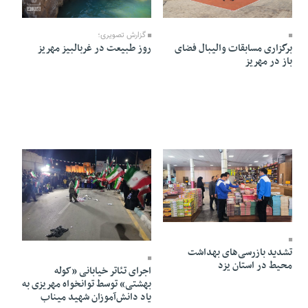
15 Farvardin 1405 - 15:10
13 Farvardin 1405 - 22:50
گزارش تصویری؛
برگزاری مسابقات والیبال فضای
روز طبیعت در غربالبیز مهریز
باز در مهریز
10 Farvardin 1405 - 19:02
10 Farvardin 1405 - 12:28
تشدید بازرسی‌های بهداشت
محیط در استان یزد
اجرای تئاتر خیابانی «کوله
بهشتی» توسط توانخواه مهریزی به
یاد دانش‌آموزان شهید میناب