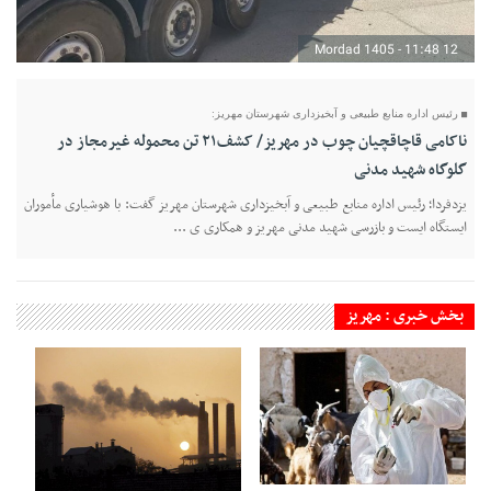
12 Mordad 1405 - 11:48
رئیس اداره منابع طبیعی و آبخیزداری شهرستان مهریز:
ناکامی قاچاقچیان چوب در مهریز/ کشف۲۱ تن محموله غیرمجاز در
گلوگاه شهید مدنی
یزدفردا؛ رئیس اداره منابع طبیعی و آبخیزداری شهرستان مهریز گفت: با هوشیاری مأموران
ایستگاه ایست و بازرسی شهید مدنی مهریز و همکاری ی ...
بخش خبری : مهریز
28 Tir 1405 - 22:16
22 Tir 1405 - 19:52