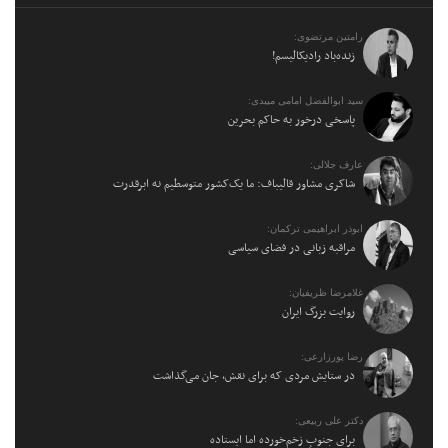
رامتین مرتضوی:
زنده‌باد رادیکالیسم!
سید ابوالفضل امامی میبدی:
پاسخی درخور به حاکم بحرین
عارف جلالی:
شاکری مشاور قالیباف: ما یک‌کشور متوسطیم نه ابرقدرت
ابوذر ابراهیمی ترکمان:
مراقبه زبانی در فضای سیاسی
غلامرضا ظریفیان:
روایت بزرگ ایران
رضا پورزارعی:
در ستایش مردی که برای نقش، جان می‌گذاشت
دکتر علی ربیعی:
برای جنوبِ زخم‌خورده اما ایستاده