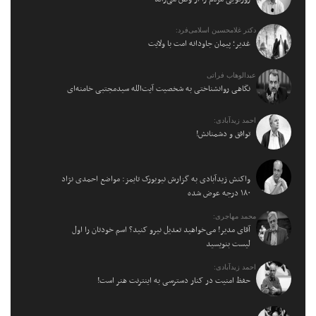
دکتر غلامحسین اسلامی‌فرد:
غدیر؛ پیمان جاودانه امت با ولایت
عبدالوهاب فراتی
نگاهی روانشناختی به شخصیت آیت‌الله سیدمجتبی خامنه‌ای
احمد زیدآبادی:
توافق و دشمنانش!
واکنش زیدآبادی به گزارش نیویورک تایمز: مواضع احمدی نژاد
۱۸۰ درجه عوض شده
محمد مهاجری:
آقای مدیر! می‌خواهید تعدیل نیرو کنید؟ اسم خودتان را اول
لیست بنویسید
احمد زیدآبادی:
حفظ امنیت در کنار دسترسی به اینترنت هنر است!