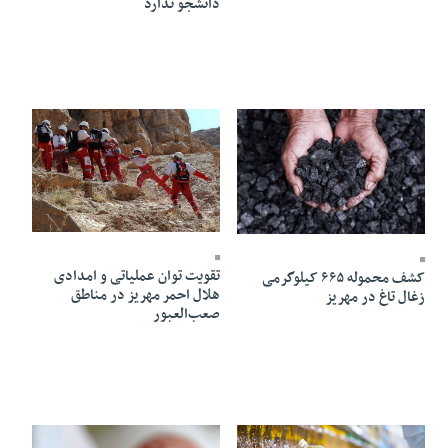
دانشجو ندارد
02 Khordad 1405 - 22:03
04 Khordad 1405 - 14:37
تقویت توان عملیاتی و امدادی
کشف محموله ۶۶۵ کیلوگرمی
هلال احمر مهریز در مناطق
زغال تاغ در مهریز
صعب‌العبور