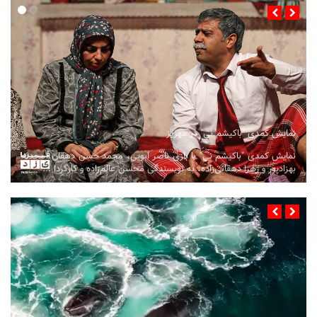
نمایش کمدی "باکیشم نی" در مهریز
نمایش کمدی "باکیشم نی" با بازی ناصر ابویی، محمد حسن دهقان، محدثه
بهزادپور و زهرا دهقانی‌زاده، به نویسندگی محسن عالم‌زاده و کارگردا ...