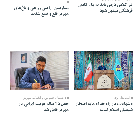
هر کلاس درس باید به یک کانون
معارضان اراضی زراعی و باغ‌های
فرهنگی تبدیل شود
مهریز قلع و قمع شدند
26 Farvardin 1405 - 11:34
04 Ordibehesht 1405 - 21:01
دادستان عمومی و انقلاب مهریز:
استاندار یزد:
جعل ۲۵ ساله هویت ایرانی در
«شهادت در راه خدا» مایه افتخار
مهریز فاش شد
شیعیان اسلام است