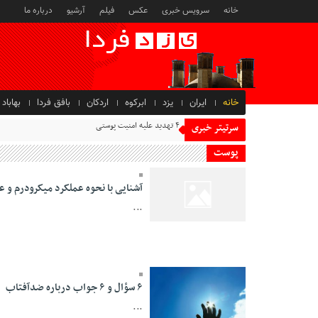
خانه
سرویس خبری
عکس
فیلم
آرشیو
درباره ما
خانه
ایران
یزد
ابرکوه
اردکان
بافق فردا
بهاباد
۴ تهدید علیه امنیت پوستی
سرتیتر خبری
پوست
آشنایی با نحوه عملکرد میکرودرم و ع
...
05 Khordad 1395 -
11:31
۶ سؤال و ۶ جواب درباره ضدآفتاب
...