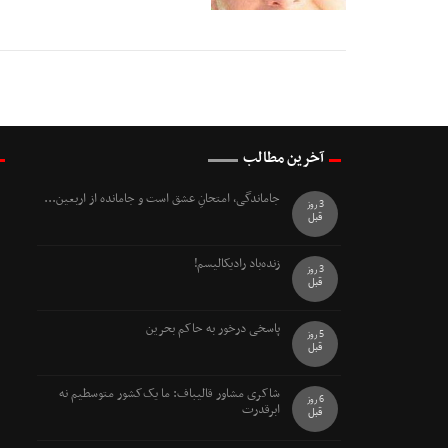
10 Esfand 1394 -
18:18
آخرین مطالب
جاماندگی، امتحانِ عشق است و جامانده از اربعین...
3 روز
قبل
زنده‌باد رادیکالیسم!
3 روز
قبل
پاسخی درخور به حاکم بحرین
5 روز
قبل
شاکری مشاور قالیباف: ما یک‌کشور متوسطیم نه
6 روز
ابرقدرت
قبل