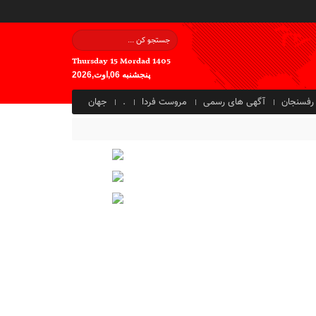
Thursday 15 Mordad 1405
پنجشنبه 06,اوت,2026
رفسنجان
آگهی های رسمی
مروست فردا
.
جهان