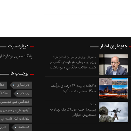
جدیدترین اخبار
درباره سایت
پایگاه خبری یزدفردا ا
مدیرکل ورزش و جوانان استان یزد:
ورزش و جوانان، همواره در نگاه رهبر
شهید انقلاب جایگاهی ویژه داشت
برچسب ها
ویراستاری
عکا
«کچاد» با رشد ۲۶ درصدی درآمد،
جایگاه خود را تثبیت کرد
وب کم
سنگ‌نگا
کنفرانس ملی مهندسی ع
فیلم؛
ببینید| حمله هولناک یک پهپاد به
آرشيو ملي در مقياس بي
دستفروش خیابانی
بلوارآیت الله خامنه ای
قطعنامه
اکران