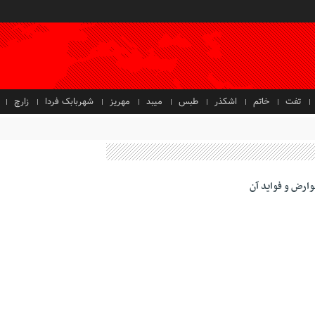
تفت
خاتم
اشکذر
طبس
میبد
مهریز
شهربابک فردا
زارچ
وارض و فواید آن