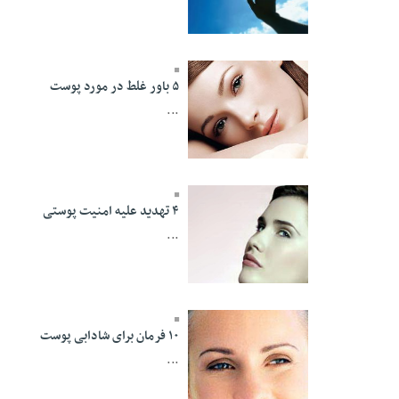
10 Esfand 1394 -
18:27
۵ باور غلط در مورد پوست
...
10 Esfand 1394 -
18:25
۴ تهدید علیه امنیت پوستی
...
10 Esfand 1394 -
18:22
۱۰ فرمان برای شادابی پوست
...