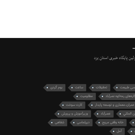
ولین پایگاه خبری استان یزد
سی طبیعت
تحقیقات
ساعت
بوم گردی
ره‌های رمه‌کوه نصرآباد
مظلومیت
مران،معماری و توسعه پایدار
کارت سوخت
ن المللي
عصرآباد
وزیرآموزش و پرورش
خانه وقفی مروج
دیپلماسی
شفاهی
آمل