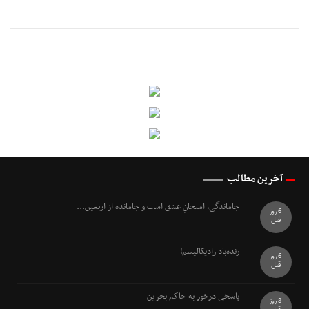
آخرین مطالب
جاماندگی، امتحانِ عشق است و جامانده از اربعین...
6 روز
قبل
زنده‌باد رادیکالیسم!
6 روز
قبل
پاسخی درخور به حاکم بحرین
8 روز