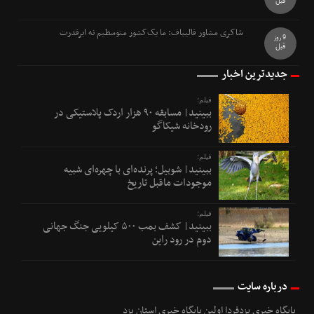
قبل
شاکری مشاور قالیباف: ما یک‌کشور متوسطیم نه ابرقدرت
9 روز
قبل
جدیدترین اخبار
فیلم؛
ببینید| مسابقه ۹۰ هزار اردک پلاستیکی در
رودخانه شیکاگو
فیلم؛
ببینید| شوبیل؛ پرنده‌ای با چهره‌ای شبیه
موجودات ماقبل تاریخ
فیلم؛
ببینید| کشف بمب ۵۰۰ کیلویی جنگ جهانی
دوم در رود راین
درباره سایت
پایگاه خبری یزدفردا اولین پایگاه خبری استان یزد