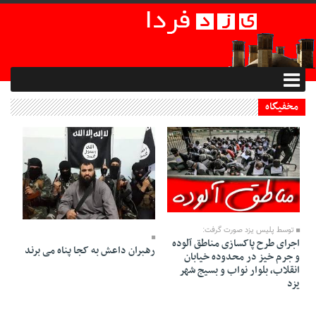
مخفیگاه
04 Bahman 1394 - 11:46
03 Bahman 1394 - 21:16
توسط پلیس یزد صورت گرفت:
اجرای طرح پاکسازی مناطق آلوده
رهبران داعش به کجا پناه می برند
و جرم خیز در محدوده خیابان
انقلاب، بلوار نواب و بسیج شهر
یزد