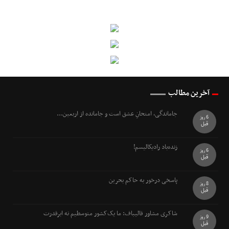
آخرین مطالب
جاماندگی، امتحانِ عشق است و جامانده از اربعین...
6 روز
قبل
زنده‌باد رادیکالیسم!
6 روز
قبل
پاسخی درخور به حاکم بحرین
8 روز
قبل
شاکری مشاور قالیباف: ما یک‌کشور متوسطیم نه ابرقدرت
9 روز
قبل