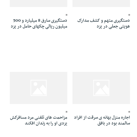
25 Dey 1394 - 23:57
26 Dey 1394 - 00:14
دستگیری متهم و کشف مدارک
دستگیری سارق 8 میلیارد و 500
هویتی جعلی در یزد
میلیون ریالی چک­های حامل در یزد
25 Dey 1394 - 18:31
25 Dey 1394 - 20:23
اجاره منزل بهانه­ ی سرقت از افراد
مزاحمت های تلفنی مرد مسافرکش
سالمند بود در بافق
یزدی او را به زندان افکند