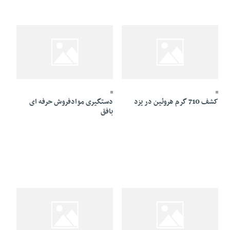
26 Dey 1394 - 00:18
26 Dey 1394 - 15:31
کشف 710 گرم هروئين در يزد
دستگیری موادفروش حرفه ای
بافق