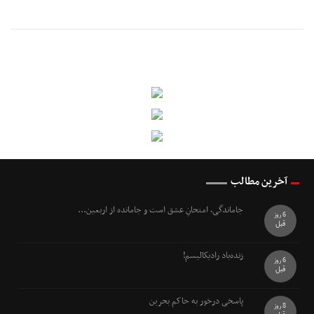
آخرین مطالب
جاماندگی، امتحانِ عشق است و جامانده از اربعین...
6 روز
قبل
زنده‌باد رادیکالیسم!
6 روز
قبل
پاسخی درخور به حاکم بحرین
8 روز