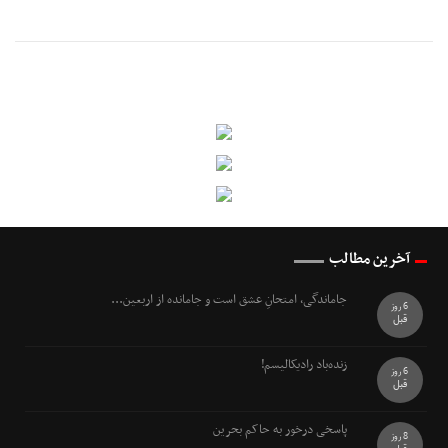
آخرین مطالب
جاماندگی، امتحانِ عشق است و جامانده از اربعین...
6 روز
قبل
زنده‌باد رادیکالیسم!
6 روز
قبل
پاسخی درخور به حاکم بحرین
8 روز