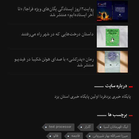
روایت۱۲روز ایستادگی یگان‌های ویژه فراجا/ «تا
آخر ایستاده‌ایم» منتشر شد
داستان درخت‌هایی که در شهر راه می‌رفتند
رمان «پدرکشی» با صدای هوتن شکیبا در فیدیبو
منتشر شد
درباره سایت
پایگاه خبری یزدفردا اولین پایگاه خبری استان یزد
برچسب ها
لیگ قهرمانان آسیا
گلزار
text processor
میرزا نصرالله بهار شیروانی
فاجعه
فالو