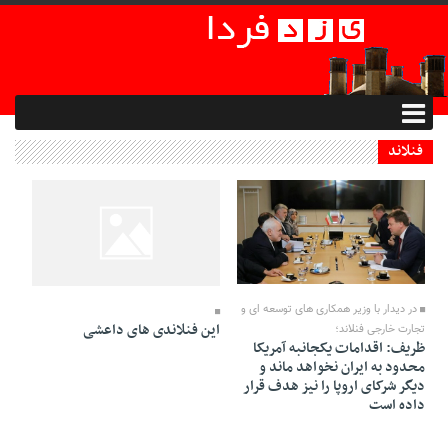
فنلاند
28 Mordad 1398 - 18:30
03 Azar 1395 - 19:47
در دیدار با وزیر همکاری های توسعه ای و
این فنلاندی های داعشی
تجارت خارجی فنلاند؛
ظریف: اقدامات یکجانبه آمریکا
محدود به ایران نخواهد ماند و
دیگر شرکای اروپا را نیز هدف قرار
داده است