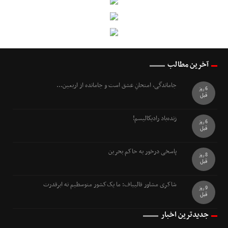
آخرین مطالب
جاماندگی، امتحانِ عشق است و جامانده از اربعین...
6 روز
قبل
زنده‌باد رادیکالیسم!
6 روز
قبل
پاسخی درخور به حاکم بحرین
8 روز
قبل
شاکری مشاور قالیباف: ما یک‌کشور متوسطیم نه ابرقدرت
9 روز
قبل
جدیدترین اخبار