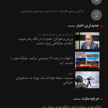
قبل
شاکری مشاور قالیباف: ما یک‌کشور متوسطیم نه ابرقدرت
6 روز
قبل
جدیدترین اخبار
مدیرکل ورزش و جوانان استان یزد:
ورزش و جوانان، همواره در نگاه رهبر شهید
انقلاب جایگاهی ویژه داشت
«کچاد» با رشد ۲۶ درصدی درآمد، جایگاه خود را
تثبیت کرد
فیلم؛
ببینید| حمله هولناک یک پهپاد به دستفروش
خیابانی
درباره سایت
پایگاه خبری یزدفردا اولین پایگاه خبری استان یزد