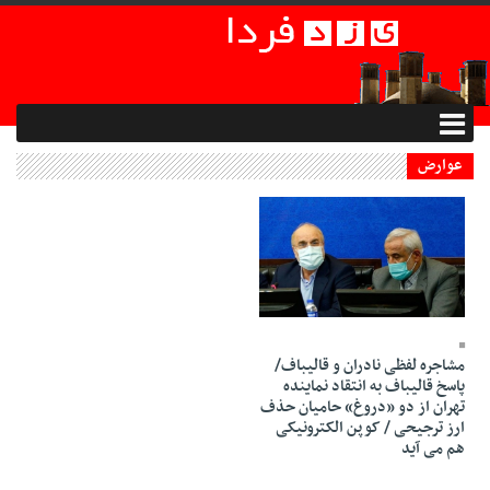
عوارض
17 Esfand 1400 - 21:15
مشاجره لفظی نادران و قالیباف/
پاسخ قالیباف به انتقاد نماینده
تهران از دو «دروغ» حامیان حذف
ارز ترجیحی / کوپن الکترونیکی
هم می آید