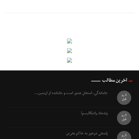
آخرین مطالب
جاماندگی، امتحانِ عشق است و جامانده از اربعین...
3 روز
قبل
زنده‌باد رادیکالیسم!
3 روز
قبل
پاسخی درخور به حاکم بحرین
5 روز