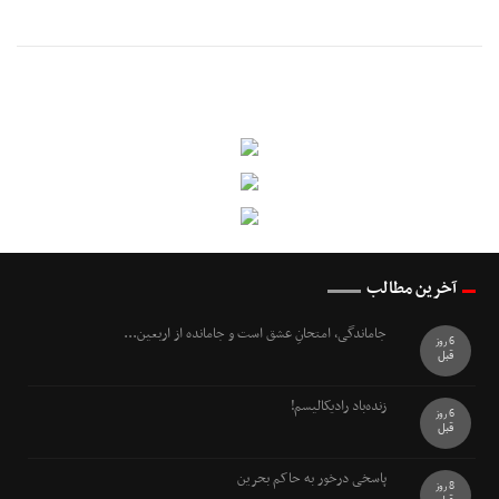
آخرین مطالب
جاماندگی، امتحانِ عشق است و جامانده از اربعین...
6 روز
قبل
زنده‌باد رادیکالیسم!
6 روز
قبل
پاسخی درخور به حاکم بحرین
8 روز