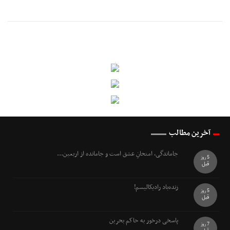
آخرین مطالب
جاماندگی، امتحانِ عشق است و جامانده از اربعین...
5 روز
قبل
زنده‌باد رادیکالیسم!
5 روز
قبل
پاسخی درخور به حاکم بحرین
7 روز