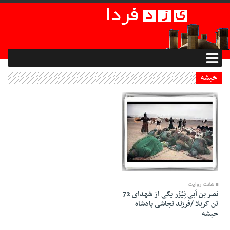
حبشه
02 Shahrivar 1399 - 19:18
هفت روایت
نصر بن اَبی نِیْزَر یکی از شهدای 72
تن کربلا /فرزند نجاشی پادشاه
حبشه