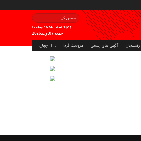
Friday 16 Mordad 1405
جمعه 07,اوت,2026
رفسنجان
آگهی های رسمی
مروست فردا
.
جهان