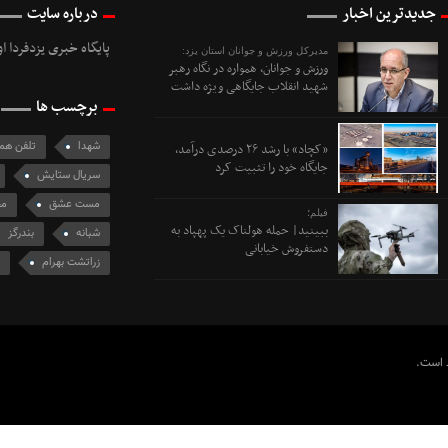
جدیدترین اخبار
درباره سایت
پایگاه خبری یزدفردا ا
مدیرکل ورزش و جوانان استان یزد:
ورزش و جوانان، همواره در نگاه رهبر
شهید انقلاب جایگاهی ویژه داشت
برچسب ها
شهدا
تلفن همر
«کچاد» با رشد ۲۶ درصدی درآمد،
جایگاه خود را تثبیت کرد
سریال ستایش
مست عشق
مج
فیلم؛
ببینید| حمله هولناک یک پهپاد به
شبانه
بندرگز
دستفروش خیابانی
زراتشت بهرام
ظ است.