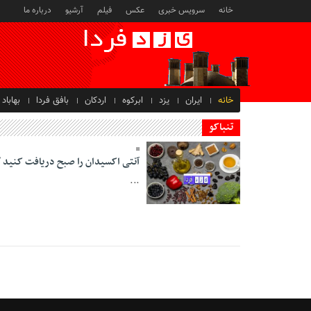
خانه
سرویس خبری
عکس
فیلم
آرشیو
درباره ما
خانه
ایران
یزد
ابرکوه
اردکان
بافق فردا
بهاباد
تنباکو
آنتی اکسیدان را صبح دریافت کنید /
...
30 Mordad 1399 -
16:48