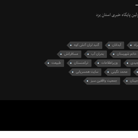
ولین پایگاه خبری استان یزد
اه
آبدانان
گنبد لران آتش کوه
خاتم شهرستان
بحران آب
مسافرکش
یدی
وزیراطلاعات
ترکمنستان
طبیعت
محمد نگینی
سایت همسریابی
جینان
جمعیت واقفین سبز