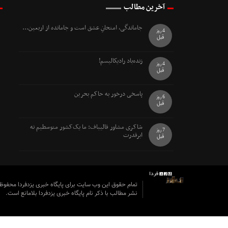
آخرین مطالب
جاماندگی، امتحانِ عشق است و جامانده از اربعین...
4 روز
قبل
زنده‌باد رادیکالیسم!
4 روز
قبل
پاسخی درخور به حاکم بحرین
6 روز
قبل
شاکری مشاور قالیباف: ما یک‌کشور متوسطیم نه
7 روز
ابرقدرت
قبل
تمام حقوق این وب سایت برای پایگاه خبری یزدفردا محفو
نشر مطالب با ذکر نام پایگاه خبری یزدفردا بلامانع است.