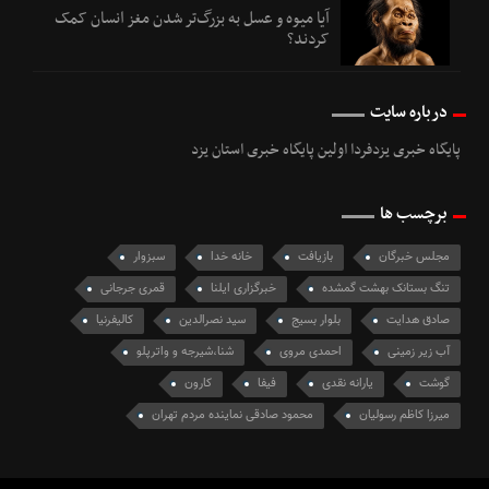
آیا میوه و عسل به بزرگ‌تر شدن مغز انسان کمک
کردند؟
درباره سایت
پایگاه خبری یزدفردا اولین پایگاه خبری استان یزد
برچسب ها
مجلس خبرگان
بازیافت
خانه خدا
سبزوار
تنگ بستانک بهشت گمشده
خبرگزاری ایلنا
قمری جرجانی
صادق هدایت
بلوار بسیج
سید نصرالدین
کالیفرنیا
آب زیر زمینی
احمدی مروی
شنا،شیرجه و واترپلو
گوشت
یارانه نقدی
فیفا
کارون
میرزا کاظم رسولیان
محمود صادقی نماینده مردم تهران