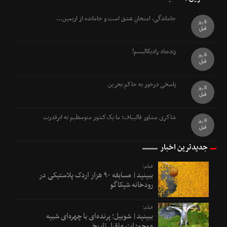
جاماندگی، امتحانِ عشق است و جامانده از اربعین...
6 روز
قبل
زنده‌باد رادیکالیسم!
6 روز
قبل
پاسخی درخور به حاکم بحرین
8 روز
قبل
شاکری مشاور قالیباف: ما یک‌کشور متوسطیم نه ابرقدرت
9 روز
قبل
جدیدترین اخبار
فیلم؛
ببینید| مسابقه ۹۰ هزار اردک پلاستیکی در
رودخانه شیکاگو
فیلم؛
ببینید| شوبیل؛ پرنده‌ای با چهره‌ای شبیه
موجودات ماقبل تاریخ