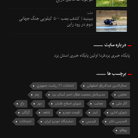
فیلم؛
ببینید| کشف بمب ۵۰۰ کیلویی جنگ جهانی
دوم در رود راین
درباره سایت
پایگاه خبری یزدفردا اولین پایگاه خبری استان یزد
برچسب ها
جمال‌الدین عبدالرزاق اصفهانی
انتخابات 11 رياست جمهوري
تعاونی
مدیرعامل جمعیت هلال احمر استان یزد
چم
آثار ملی
عجایب
شورای اصلاح طلبان
موز
باغ
شورای اداری
ایدز
قیمت خودرو
شاهد
گرگان
المدرسی دکتر
فردیس
نمایشگاه خودرو ایران
امتحانات
بوفالو