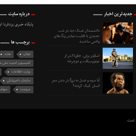
جدیدترین اخبار
درباره سایت
پایگاه خبری یزدفردا ا
دانشمندان عینک دید در شب
جدیدی با قابلیت نمایش رنگ‌های
واقعی ساختند
برچسب ها
لیفان
هلند
اسکوتر برقی، خطرناک‌تر از
موتورسیکلت و دوچرخه
کمیسیون امنیت ملی 
وزارت اطلاعات
آیا میوه و عسل به بزرگ‌تر شدن مغز
سازمان دامپزشکی
انسان کمک کردند؟
مروست
سهامد
ظ است.