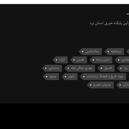
ولین پایگاه خبری استان یزد
زیمبابوه
روانشناسی
مجلس
جشن سده
طبس
کرک
يزد
فسیل
مهدی جمالی نژاد
بدنسازی
موزه تاریخ و فرهنگ زرتشتیان
تنویر
پمپئو
اران
مدیران خودرو