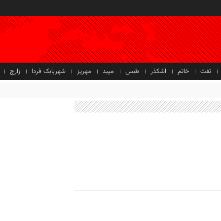
تفت
خاتم
اشکذر
طبس
میبد
مهریز
شهربابک فردا
زارچ