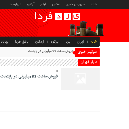
خانه
سرویس خبری
عکس
فیلم
آرشیو
درباره ما
خانه
ایران
یزد
ابرکوه
اردکان
بافق فردا
بهاباد
فروش ساعت 93 میلیونی در پایتخت
سرتیتر خبری
بازار تهران
فروش ساعت 93 میلیونی در پایتخت
...
03 Azar 1395 - 12:19