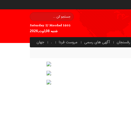
Saturday 17 Mordad 1405
شنبه 08,اوت,2026
رفسنجان
آگهی های رسمی
مروست فردا
.
جهان