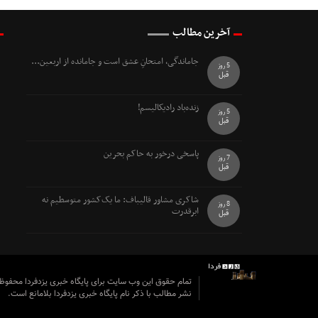
آخرین مطالب
جاماندگی، امتحانِ عشق است و جامانده از اربعین...
5 روز
قبل
زنده‌باد رادیکالیسم!
5 روز
قبل
پاسخی درخور به حاکم بحرین
7 روز
قبل
شاکری مشاور قالیباف: ما یک‌کشور متوسطیم نه
8 روز
ابرقدرت
قبل
تمام حقوق این وب سایت برای پایگاه خبری یزدفردا محفو
نشر مطالب با ذکر نام پایگاه خبری یزدفردا بلامانع است.