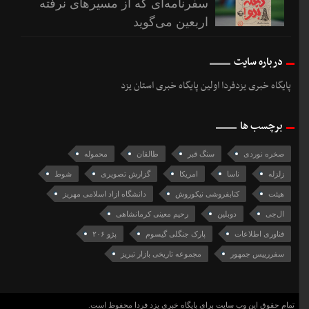
سفرنامه‌ای که از مسیرهای نرفته
اربعین می‌گوید
درباره سایت
پایگاه خبری یزدفردا اولین پایگاه خبری استان یزد
برچسب ها
صخره نوردی
سنگ قبر
طالقان
محموله
زلزله
ناسا
امریکا
گزارش تصویری
شوط
هیئت
کتابفروشی نیکوروش
دانشگاه ازاد اسلامی مهریز
ال‌جی
دوبلین
رحیم معینی کرمانشاهی
فناوری اطلاعات
پارک جنگلی گیسوم
پژو ۲۰۶
سفررییس جمهور
مجموعه تاریخی بازار تبریز
تمام حقوق این وب سایت برای پایگاه خبری یزد فردا محفوظ است.