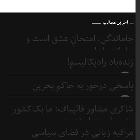
آخرین مطالب
جاماندگی، امتحانِ عشق است و
جامانده از اربعین...
زنده‌باد رادیکالیسم!
3 روز
قبل
3 روز
پاسخی درخور به حاکم بحرین
قبل
5 روز
شاکری مشاور قالیباف: ما یک‌کشور
قبل
متوسطیم نه ابرقدرت
مراقبه زبانی در فضای سیاسی
6 روز
قبل