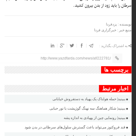
سرطان را باید زود از بدن بیرون کشید.
نویسنده : یزدفردا
منبع خبر : خبرگزاری فردا
به اشتراک بگذارید :
http://www.yazdfarda.com/news/af/222781/
برچسب ها
اخبار مرتبط
ببینید| حمله هولناک یک پهپاد به دستفروش خیابانی
ببینید| شکار هماهنگ سه نهنگ گوژپشت با تور حبابی
ببینید| رونمایی چین از پهپادی به اندازه پشه
قند فروکتوز می‌تواند باعث گسترش سلول‌های سرطانی در بدن شود