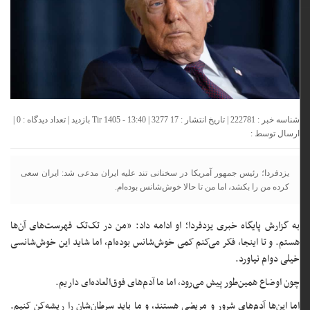
شناسه خبر : 222781 | تاریخ انتشار : 17 Tir 1405 - 13:40 | 3277 بازدید | تعداد دیدگاه :
0
|
ارسال توسط :
یزدفردا؛ رئیس جمهور آمریکا در سخنانی تند علیه ایران مدعی شد: ایران سعی
کرده من را بکشد، اما من تا حالا خوش‌شانس بوده‌ام.
به گزارش پایگاه خبری یزدفردا؛ او ادامه داد: «من در تک‌تک فهرست‌های آن‌ها
هستم. و تا اینجا، فکر می‌کنم کمی خوش‌شانس بوده‌ام، اما شاید این خوش‌شانسی
خیلی دوام نیاورد.
چون اوضاع همین‌طور پیش می‌رود، اما ما آدم‌های فوق‌العاده‌ای داریم.
اما این‌ها آدم‌های شرور و مریضی هستند، و ما باید سرطان‌شان را ریشه‌کن کنیم.