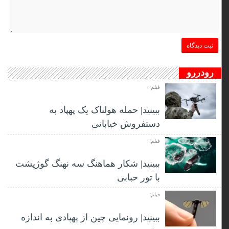
رودررو
فیلم؛
ببینید| حمله هولناک یک پهپاد به
دستفروش خیابانی
فیلم؛
ببینید| شکار هماهنگ سه نهنگ گوژپشت
با تور حبابی
فیلم؛
ببینید| رونمایی چین از پهپادی به اندازه