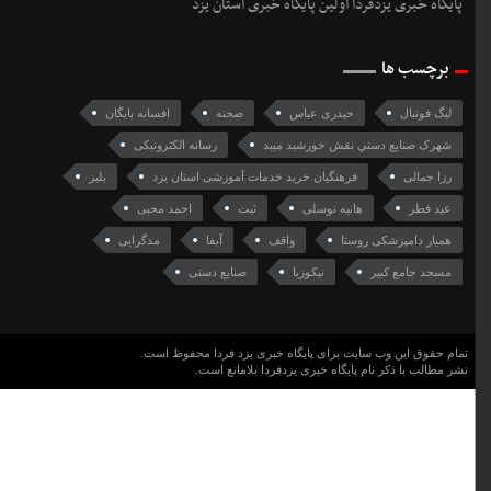
پایگاه خبری یزدفردا اولین پایگاه خبری استان یزد
برچسب ها
لیگ فوتبال
حیدری عباس
صحنه
افسانه بایگان
شهرک صنايع دستي نقش خورشيد ميبد
رسانه الکترونیکی
رزا جمالی
فرهنگیان خرید خدمات آموزشی استان یزد
بلیز
عید فطر
هانیه توسلی
ثبت
احمد محبی
همیار دامپزشکی روستا
واقف
آبفا
مدگرایی
مسجد جامع کبیر
نیکوزیا
صنایع دستی
تمام حقوق این وب سایت برای پایگاه خبری یزد فردا محفوظ است.
نشر مطالب با ذکر نام پایگاه خبری یزدفردا بلامانع است.