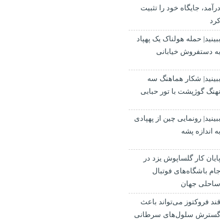
رآمد، جایگاه خود را تثبیت
رد
بینید| حمله هولناک یک پهپاد
ه دستفروش خیابانی
بینید| شکار هماهنگ سه
هنگ گوژپشت با تور حبابی
بینید| رونمایی چین از پهپادی
ه اندازه پشه
ایان کار گلساپوش یزد در
ام باشگاه‌های فوتبال
احلی جهان
ند فروکتوز می‌تواند باعث
سترش سلول‌های سرطانی