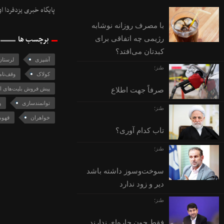
پایگاه خبری یزدفردا ا
با مصرف روزانه نوشابه
برچسب ها
رژیمی چه اتفاقی برای
کبدتان می‌افتد؟
آشپزی
لرستان
طنز؛
کولاک
وقف‌نام
پیش فروش بلیت‌های ار
صرفاً جهت اطلاع
توانمندسازی
و
طنز؛
خواهران
قهوه
تاب کدام آوری؟
طنز؛
سوخت‌وسوز داشته باشد
دیر و زود ندارد
طنز؛
فقط چون چاره‌ای ندارند