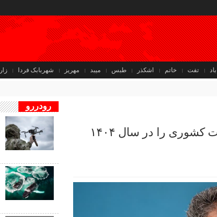
باد
تفت
خاتم
اشکذر
طبس
میبد
مهریز
شهربابک فردا
زار
رودررو
ف
مدیریت بحران استان یزد رتبه نخست کشوری را در سال ۱۴۰۴
ب
ب
ف
ب
ن