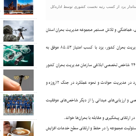
د
تاندار یزد از کسب رتبه نخست کشوری توسط اداره‌کل
ک
ب
یزی، هماهنگی و تلاش مستمر مجموعه مدیریت بحران استان
ب
سید مهدی طلایی مقدم گفت بر اساس نتایج ارزیابی سازمان مدیریت بحران کشور، یزد با کسب امتیاز ۸۵.۵۳ موفق به
ب
ن
معاون هماهنگی امور عمرانی استاندار یزد افزود این ارزیابی بر پایه ۲۴ شاخص تخصصی ابلاغی سازمان مدیریت بحران کشور
ب
ب
وی محورهای این ارزیابی را شامل تولید اسناد استانی، نحوه عملکرد در مدیریت حوادث و نحوه عملکرد در جنگ ۱۲روزه و
پ
ی و ارزیابی‌های میدانی را از دیگر شاخص‌های موفقیت
ج
س
ر ارتقای پیشگیری و مقابله با بحران‌ها خواند.
ق
 مسئولیت مجموعه را در حفظ و ارتقای سطح خدمات افزایش
گ