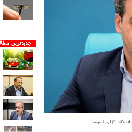
ف
ب
ب
جدیدترین مطا
ا
م
د
ت
پ
و
ن
ج
0
| ارسال توسط :