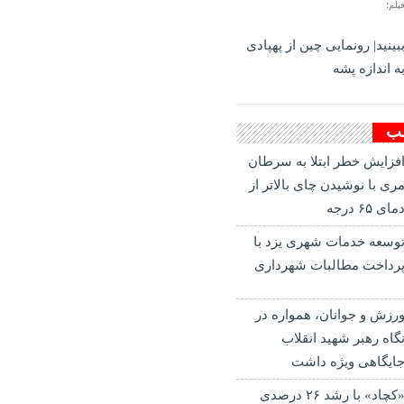
یلم؛
بینید| رونمایی چین از پهپادی
ه اندازه پشه
لب
فزایش خطر ابتلا به سرطان
ری با نوشیدن چای بالاتر از
مای ۶۵ درجه
وسعه خدمات شهری یزد با
رداخت مطالبات شهرداری
رزش و جوانان، همواره در
گاه رهبر شهید انقلاب
ایگاهی ویژه داشت
«کچاد» با رشد ۲۶ درصدی