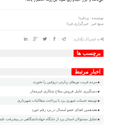
نویسنده : یزدفردا
منبع خبر : خبرگزاری فردا
به اشتراک بگذارید :
برچسب ها
اخبار مرتبط
مردم فریب تورهای زیارتی دروغین را نخورند
دستگیری عامل فروش سلاح شکاری غیرمجاز
توسعه خدمات شهری یزد با پرداخت مطالبات شهرداری
هفدهمین اهدای عضو امسال در یزد رقم خورد
تجلیل مسئولان استان یزد از جایگاه جهاددانشگاهی در پیشرفت عل