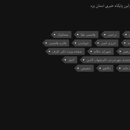
ولین پایگاه خبری استان یزد
ترحمی
هاشمی طبا
مشکوک
ه
انرژی اتمی
جوبایدن
فائزه هاشمی
بعین
شورای حکام
صفحه ویژه دکتر عارف
حیدی مهرجردی دکترشهاب الدین
آجیل
 خانه
دالاهو
حشیش