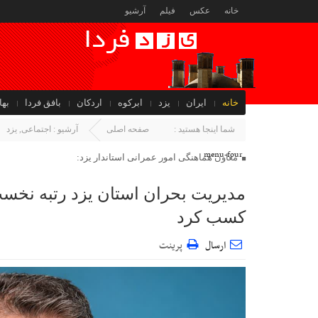
خانه
عکس
فیلم
آرشیو
خانه
ایران
یزد
ابرکوه
اردکان
بافق فردا
بها
جهان
شما اینجا هستید :
صفحه اصلی
آرشیو :
اجتماعی
,
یزد
menu-four
معاون هماهنگی امور عمرانی استاندار یزد:
کسب کرد
ارسال
پرینت