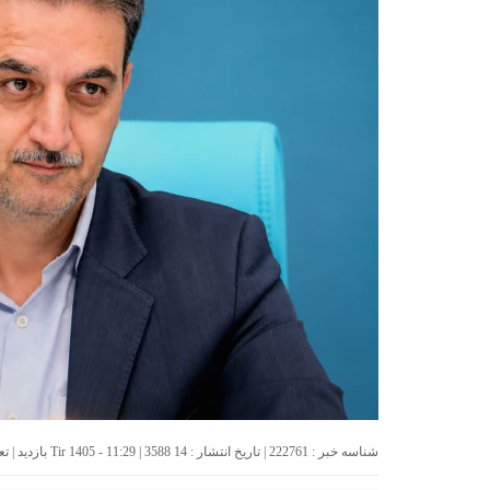
شناسه خبر : 222761 | تاریخ انتشار : 14 Tir 1405 - 11:29 | 3588 بازدید | تعداد دیدگاه :