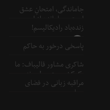
جاماندگی، امتحانِ عشق
است و جامانده از اربعین...
زنده‌باد رادیکالیسم!
4 روز
قبل
4 روز
پاسخی درخور به حاکم
قبل
بحرین
شاکری مشاور قالیباف: ما
6 روز
یک‌کشور متوسطیم نه
قبل
مراقبه زبانی در فضای
ابرقدرت
سیاسی
7 روز
قبل
8 روز
قبل