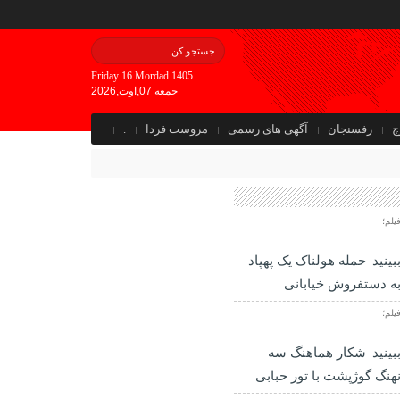
Friday 16 Mordad 1405
جمعه 07,اوت,2026
چ
رفسنجان
آگهی های رسمی
مروست فردا
.
یلم؛
بینید| حمله هولناک یک پهپاد
ه دستفروش خیابانی
یلم؛
بینید| شکار هماهنگ سه
هنگ گوژپشت با تور حبابی