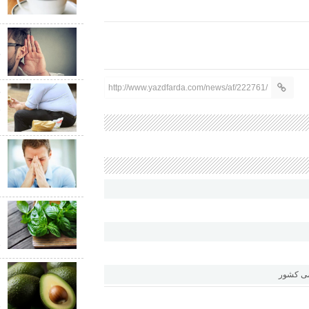
د
«
چ
http://www.yazdfarda.com/news/af/222761/
چ
ق
ا
ب
ش
ع
ش
ق
م
می کشور
م
ق