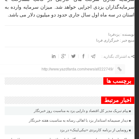
سرمایه‌گذاران یزدی اجرایی خواهد شد.
میزان سرمایه وارده به
استان در سه ماه اول سال جاری حدود دو میلیون دلار می باشد.
نویسنده : یزدفردا
منبع خبر : خبرگزاری فردا
به اشتراک بگذارید :
http://www.yazdfarda.com/news/af/222749/
برچسب ها
اخبار مرتبط
پیام تبریک مدیر کل اقتصاد و دارایی یزد به مناسبت روز خبرنگار
دیدار صمیمانه استاندار یزد با اهالی رسانه به مناسبت هفته خبرنگار
رونمایی از برنامه کاربردی «نیکی‌لینک» در یزد