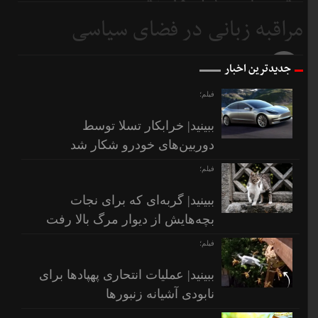
متوسطیم نه ابرقدرت
مراقبه زبانی در فضای سیاسی
9 روز
قبل
10 روز
جدیدترین اخبار
قبل
فیلم؛
ببینید| خرابکار تسلا توسط
دوربین‌های خودرو شکار شد
فیلم؛
ببینید| گربه‌ای که برای نجات
بچه‌هایش از دیوار مرگ بالا رفت
فیلم؛
ببینید| عملیات انتحاری پهپادها برای
نابودی آشیانه زنبورها