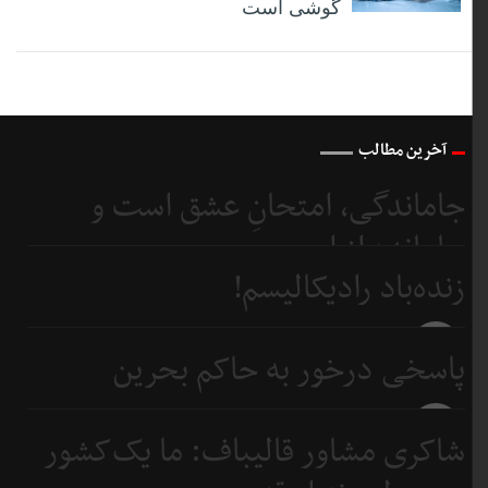
گوشی است
آخرین مطالب
جاماندگی، امتحانِ عشق است و
جامانده از اربعین...
زنده‌باد رادیکالیسم!
6 روز
قبل
6 روز
پاسخی درخور به حاکم بحرین
قبل
8 روز
شاکری مشاور قالیباف: ما یک‌کشور
قبل