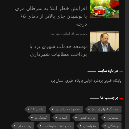
افزایش خطر ابتلا به سرطان مری
با نوشیدن چای بالاتر از دمای ۶۵
درجه
رئیس شورای اسلامی شهر یزد:
توسعه خدمات شهری یزد با
پرداخت مطالبات شهرداری
درباره سایت
پایگاه خبری یزدفردا اولین پایگاه خبری استان یزد
برچسب ها
هوشنگ ابتهاج (سایه)
مجموعه مارکار یزد
پلیس110
مسئولین
وزارت كشور
امیدیه
کوشک نو
واشنگتن
مغولستان
مسجد شاه طهماسب
رسانه ملی