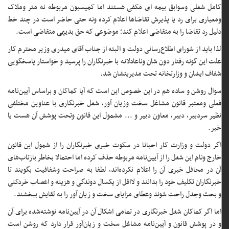
کامل شغلی وسوابق بیمه ای مکفی هستند اما کمیسیون مربوطه نه متر وملاک
ومعیاری برای رد یا پذیرش تقاضاها اعلام کرده ونه حتی حاضر است در چند خط
دلیل رد تقاضا را به متقاضی اعلام کند؛ موضوعی که حق بدیهی متقاضی است.
لذا باید از شورای اطلاع‌رسانی دولت و البته از جناب آقای میدری وزیر محترم کار
علت این گونه رفتار دون شان وناعادلانه با خبرنگاران را پرسید و خواستار پاسخگویی
شفاف ایشان و وزارتخانه تحت مدیریتشان شد.
سوال روشن و ساده هم در این خصوص این است که آیا کماکان و براساس آیین‌نامه
فعلی ومعتبر قانون مشاغل سخت وزیان آور، شغل خبرنگاری با عناوین مختلفی
نظیر سردبیر، دبیر، معاون دبیر و ... مشمول این قانون وتحت پوشش آن هست یا
خیر.
اگر دولت و وزارت کار احیانا در سکوت خبری خبرنگاران را از شمول این قانون
خارج ونام این شغل را از آیین‌نامه مربوطه حذف کرده اما احتمالا بخاطر بازتاب‌های
آن در محافل خبری آن را اعلام نکرده‌اند، لطفا به صراحت وشفافیت بگویند تا
خبرنگاران تکلیف خود را بدانند و لااقل از یکسال دوندگی و هزینه و اعصاب خردکنی
و بحث وجدل راحت شوند وعطای مزایای سخت و زیان آور را به لقایش ببخشند.
اما اگر کماکان شغل خبرنگاری در تمامی اشکال آن در آیین‌نامه نوشته‌شده برای آن
و در پوشش قانون و آیین‌نامه مشاغل سخت و زیان‌آور قرار دارد که روشن است