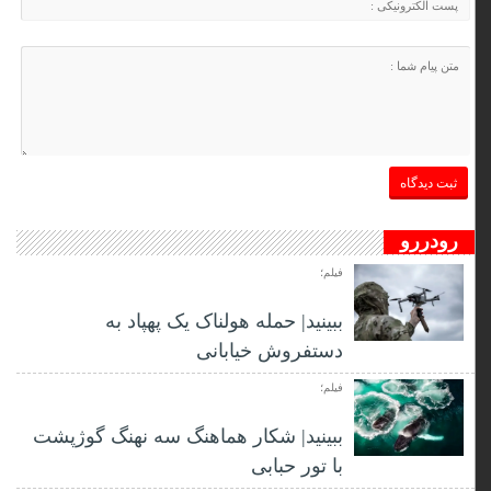
رودررو
فیلم؛
ببینید| حمله هولناک یک پهپاد به
دستفروش خیابانی
فیلم؛
ببینید| شکار هماهنگ سه نهنگ گوژپشت
با تور حبابی