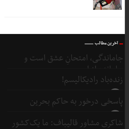
آخرین مطالب
جاماندگی، امتحانِ عشق است و
جامانده از اربعین...
زنده‌باد رادیکالیسم!
3 روز
قبل
3 روز
پاسخی درخور به حاکم بحرین
قبل
5 روز
شاکری مشاور قالیباف: ما یک‌کشور
قبل