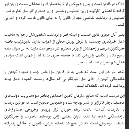
ملاک مر قانون است و بس و هیچکس از کارشناسان اداره مشاغل سخت وزیان آور
گرفته تا اعضای کارگروه وزین تشخیص وشخص وزیر محترم کار حق ندارند نظر،
تشخیص و برداشت شخصی خود از قانون را به جای قانون غالب کرده و اجرایی
کنند.
یعنی آنان مجری قانون هستند و اینکه نظر و برداشت شخصی‌شان راجع به ماهیت
شغل خبرنگاری چیست، با عرض پوزش محلی از اعراب ندارد. بدین‌ترتیب قاطبه
خبرنگاران شریف و زحمتکش از وزیر محترم کار درخواست دارند به این سوال ساده
پاسخ داده و تکلیف را روشن کند تا جامعه خبری بداند آیا از همین اندک مزایای
شغلی هم محروم شده اند یا خیر.
نکته آخر هم این است که عمل به مر قانون حق‌الناس بوده و نادیده گرفتن یا
شانه‌خالی کردن از ادای حق خبرنگارانی که سال‌ها زحمت کشیده وحق بیمه
پرداخت کرده اند، ناعادلانه است.
این درست است که منابع سازمان تامین اجتماعی بخاطر سوء‌مدیریت دولت‌های
مختلف دچار ناترازی و کسر بودجه شده و همچنین صحیح است که قوانین درست
یا نادرست گذشته باعث برهم خوردن تراز ورودی وخروجی صندوق‌های
بازنشستگی شده، اما اینکه تاوان بخشی ازاین رویه‌های ناصواب را خبرنگاران
بدهند، موضوعی است که در هیچ عدالتخانه شرعی، قانونی و اخلاقی پذیرفته