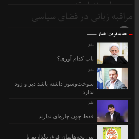
متوسطیم نه ابرقدرت
مراقبه زبانی در فضای سیاسی
6 روز
قبل
7 روز
جدیدترین اخبار
قبل
طنز؛
تاب کدام آوری؟
طنز؛
سوخت‌وسوز داشته باشد دیر و زود
ندارد
طنز؛
فقط چون چاره‌ای ندارند
بین بچه‌هایمان فرق بگذاریم یا