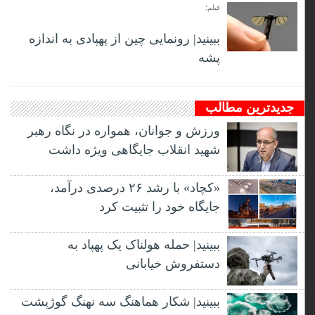
فیلم؛
ببینید| رونمایی چین از پهپادی به اندازه
پشه
جدیدترین مطالب
ورزش و جوانان، همواره در نگاه رهبر
شهید انقلاب جایگاهی ویژه داشت
«کچاد» با رشد ۲۶ درصدی درآمد،
جایگاه خود را تثبیت کرد
ببینید| حمله هولناک یک پهپاد به
دستفروش خیابانی
ببینید| شکار هماهنگ سه نهنگ گوژپشت