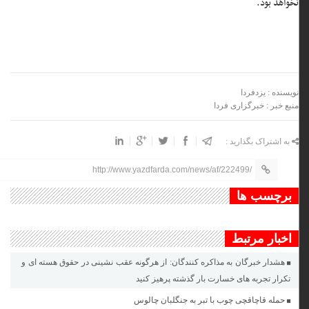
نخواهد بود.
نویسنده : یزدفردا
منبع خبر : خبرگزاری فردا
به اشتراک بگذارید :
http://www.yazdfarda.com/news/af/222499/
برچسب ها
اخبار مرتبط
هشدار خبرگان به مذاکره کنندگان: از هرگونه عقب نشینی در حقوق هسته ای و
تکرار تجربه های خسارت بار گذشته پرهیز کنید
حمله قاچاقچی چوب با تبر به جنگلبان چالوس