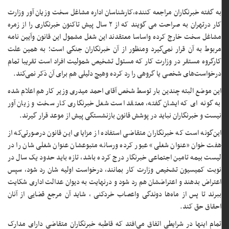
به گفته خبرنگاران مراجعه کننده،کارشناسان اداره مشاغل سخت وزیان آور وزارت
کار درتهران به صراحت می گویند که از ۲ سال پیش تاکنون خبرنگاری را از زمره
مشاغل سخت خارج کرده واساسا معتقدند این شغل مشمول این قانون وآیین نامه
مربوط به آن قرار نمی‌گیرد ومنظور از آن خبرنگاران جنگی است؛ به همین علت
کارگروه مستقر در وزارت کار که مسئول تشخیص شمولیت افراد است تقریبا تمام
درخواست‌های شخصی یا گروهی را رد کرده وهیچ دلیلی هم برای آن ذکر نمی‌کند.
این موضع البته چندین بار توسط شخص آقای احمد میدری وزیر کار هم اعلام شده
به گونه ای که ایشان گفته، معتقد است شغل خبرنگاری کار سخت و زیان آور
نیست و خبرنگاران نباید در پوشش قانون بازنشستگی پیش از موعد قرار گیرند.
این‌گونه است که خبرنگاران متقاضی استفاده از مزایای این قانون درصورتی‌که از
هفت خوان «عنوان شغلی» عبور کرده ورسانه متبوعشان عنوان شغلی شان را در
لیست بیمه تامین اجتماعی خبرنگار درج کرده باشد، تازه باید حدود یک سال در
نوبت کمیسیون تشخیص وزارت کار بمانند، درخواست اولیه شان رد شود، سپس
اعتراض بدهند و اعتراضشان هم رد شود و درنهایت به دیوان عدالت اداری شکایت
ببرند تا پس از ماه‌ها دوندگی واعصاب خردکنی ، شاید آن مرجع قضایی از آنان
احقاق حق کند.
تمام اینها در شرایطی اتفاق می‌افتد که قاطبه خبرنگاران متقاضی دارای مدارک