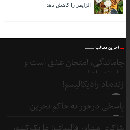
آلزایمر را کاهش دهد
آخرین مطالب
جاماندگی، امتحانِ عشق است و
جامانده از اربعین...
زنده‌باد رادیکالیسم!
5 روز
قبل
5 روز
پاسخی درخور به حاکم بحرین
قبل
7 روز
شاکری مشاور قالیباف: ما یک‌کشور
قبل