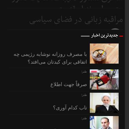
متوسطیم نه ابرقدرت
مراقبه زبانی در فضای سیاسی
8 روز
قبل
9 روز
جدیدترین اخبار
قبل
با مصرف روزانه نوشابه رژیمی چه
اتفاقی برای کبدتان می‌افتد؟
طنز؛
صرفاً جهت اطلاع
طنز؛
تاب کدام آوری؟
طنز؛