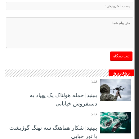
رودررو
فیلم؛
ببینید| حمله هولناک یک پهپاد به
دستفروش خیابانی
فیلم؛
ببینید| شکار هماهنگ سه نهنگ گوژپشت
با تور حبابی