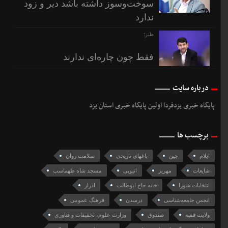
سوخت‌وسوز داشته باشد دیر و زود
ندارد
طنز؛
فقط چون چاره‌ای ندارند
درباره سایت
پایگاه خبری یزدفردا اولین پایگاه خبری استان یزد
برچسب ها
ایلام
چین
باغهای تاريخی
سلامت روان
شایعات
مهریز
اتیوپی
مسجد شاه طهماسب
انتخابات شورا
خانه حاج ابوطالب
ادرار
انجمن جامعه‌شناسی
درسدن
فرهنگ عمومی
ولایت فقیه
صندوق
وزارت علوم، تحقیقات و فناوری