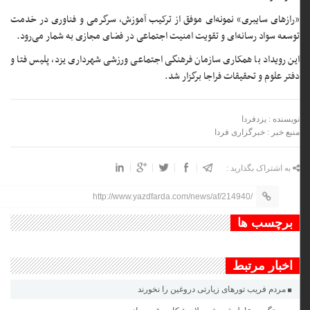
«رازهای سایبری» نمونه‌ای موفق از ترکیب آموزش، سرگرمی و فناوری در خدمت
توسعه سواد رسانه‌ای و تقویت امنیت اجتماعی در فضای مجازی به شمار می‌رود.
این رویداد با همکاری سازمان فرهنگی اجتماعی ورزشی شهرداری یزد، پلیس فتا و
دفتر علوم و تحقیقات فراجا برگزار شد.
نویسنده : یزدفردا
منبع خبر : خبرگزاری فردا
به اشتراک بگذارید :
http://www.yazdfarda.com/news/af/214940/
برچسب ها
اخبار مرتبط
مردم فریب تورهای زیارتی دروغین را نخورند