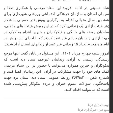
شاه حسینی در ادامه افزود: این ستاد مردمی با همکاری صدا و
سیمای استان و سازمان فرهنگی اجتماعی ورزشی شهرداری برای
ششمین سال متوالی اقدام به برگزاری پویش نذر حسینی با شعار
(هر هیئت آزادی یک زندانی) کرد که در این پویش هیئت های مذهبی،
صاحبان روضه های خانگی و نیکوکاران و خیرین اقدام به کمک در
جهت آزادی زندانیان جرائم غیر عمد کردند که با اجرای این پویش در
ایام ماه محرم تعداد ۱۵ زندانی غیر عمد از زندانهای استان آزاد شدند.
امروز شنبه چهارم مرداد ۱۴۰۴، این مسئول در پایان گفت: تنها مرجع
رسیدگی رسمی به آزادی زندانیان غیرعمد ستاد دیه است که
نیکوکاران و خیرین همواره می‌توانند با حضور در این ستاد مردمی
کمک های خود را جهت مشارکت در آزادی این زندانیان اهدا کنند و
شماره تلفن ۳۶۲۹۸۲۰۰ روابط عمومی ستاد دیه استان یزد جهت
پاسخگویی سوالات عموم خیران و مردم نیکوکار پیش‌بینی شده
است که می‌توانند اقدام کنند.
نویسنده : یزدفردا
منبع خبر : خبرگزاری فردا