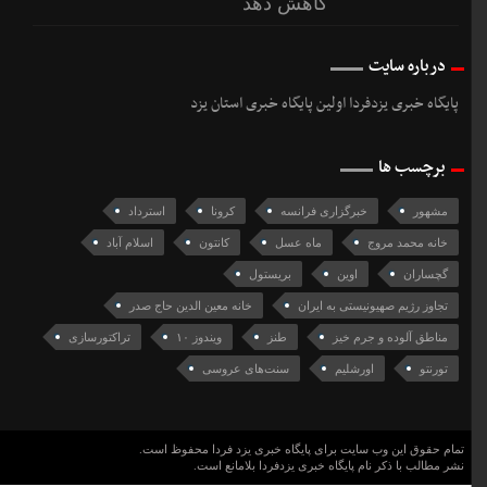
کاهش دهد
درباره سایت
پایگاه خبری یزدفردا اولین پایگاه خبری استان یزد
برچسب ها
مشهور
خبرگزاری فرانسه
کرونا
استرداد
خانه محمد مروج
ماه عسل
کانتون
اسلام آباد
گچساران
اوین
بریستول
تجاوز رژیم صهیونیستی به ایران
خانه معین الدین حاج صدر
مناطق آلوده و جرم خیز
طنز
ویندوز ۱۰
تراکتورسازی
تورنتو
اورشلیم
سنت‌های عروسی
تمام حقوق این وب سایت برای پایگاه خبری یزد فردا محفوظ است.
نشر مطالب با ذکر نام پایگاه خبری یزدفردا بلامانع است.