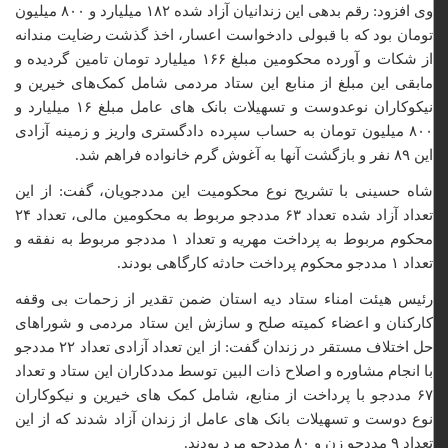
وی افزود: رقم بدهی این زندانیان آزاد شده ۱۸۲ میلیارد و ۸۰۰ میلیون
تومان بود که با قبولی دادخواست اعسار، اخذ گذشت رضایت مندانه
از شکات و آورده محکومین مبلغ ۱۶۶ میلیارد تومان تامین گردیده و
مابقی این مبلغ از منابع این ستاد مردمی شامل کمک‌های خیرین و
نیکوکاران نوعدوست و تسهیلات بانک های عامل مبلغ ۱۶ میلیارد و
۸۰۰ میلیون تومان به حساب سپرده دادگستری واریز و زمینه آزادی
این ۸۹ نفر و بازگشت آنها به آغوش گرم خانواده فراهم شد.
شاه حسینی با تشریح نوع محکومیت این مددجویان، گفت: از این
تعداد آزاد شده تعداد ۶۳ مددجو مربوط به محکومین مالی، تعداد ۲۴
محکوم مربوط به پرداخت مهریه و تعداد ۱ مددجو مربوط به نفقه و
تعداد ۱ مددجو محکوم پرداخت حادثه کارگاهی بودند.
رئیس هیئت امناء ستاد دیه استان ضمن تقدیر از زحمات بی وقفه
کارکنان و اعضاء کمیته صلح و سازش این ستاد مردمی و شوراهای
حل اختلاف مستقر در زندان گفت: از این تعداد آزادی تعداد ۲۲ مددجو
با انجام مشاوره و اصلاح ذات البین توسط مددکاران این ستاد و تعداد
۶۷ مددجو با پرداخت از منابع، شامل کمک های خیرین و نیکوکاران
نوع دوست و تسهیلات بانک های عامل از زندان آزاد شدند که از این
تعداد ۹ مددجو زن و ۸۰ مددجو مرد بودند.