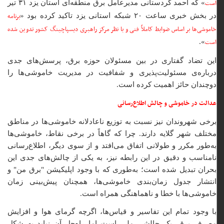
است
» که احمد کردستانی مدیرعامل برق منطقه‌ای استان یزد ۳۱ تیر
برنامه
در بخش خبری ساعت ۲۰ شبکه استانی یزد تاکید کرده بود «
خاموشی‌ها بر اساس ضوابط کاملاً فنی و با نظر مرکز راهبری دیسپاچینگ کشور تدوین شده
است
».
این تضاد گفتاری در بین مسئولان حوزه برق، پرسش‌های جدی
درباره‌ی مسئولیت‌پذیری و شفافیت در مدیریت خاموشی‌ها را
دوچندان حائز اهمیت کرده است.
عدالت در خاموشی و چالش اطلاع‌رسانی
برخی شهروندان نیز نسبت به توزیع ناعادلانه خاموشی‌ها در مناطق
مختلف شهر گلایه دارند. چرا که گاهاً در برخی نقاط، خاموشی‌ها
به‌طور مکرر و طولانی اتفاق می‌افتد و از سوی دیگر، اطلاع‌رسانی
نامناسب و دقیق در این رابطه نیز، به یکی از چالش‌های جدی این
بحران تبدیل شده است؛ به‌طوری که با وجود اپلیکیشن‌ "برق من" و
انتشار جدول زمان‌بندی خاموشی‌ها، همچنان پیش‌بینی زمان
خاموشی‌ها با خطا و ناهماهنگی همراه است.
با وجود تمام این تفاسیر و قیاس‌ها، اگرچه گرمای هوا و افزایش
مصرف برق، یک چالشی ملی است اما راه‌حل آن نباید به شکل