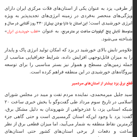
از طرفی، یزد به عنوان یکی از استان‌های فلات مرکزی ایران دارای
ویژگی‌های منحصر به‌فردی در زمینه انرژی‌های تجدیدپذیر به ویژه
این استان با دارا بودن بیش‌از ۳۳۰ روز آفتابی در سال و
انرژی خورشیدی است؛
متوسط تابش پنج کیلووات ساعت بر مترمربع
قطب خورشیدی ایران
، به عنوان «
»
شناخته می‌شود.
علاوه‌بر تابش بالای خورشید در یزد که امکان تولید انرژی پاک و پایدار
را به میزان قابل‌توجهی افزایش داده، شرایط جغرافیایی مناسب از
جمله زمین‌های مسطح و هموار نیز بستر مناسبی را برای توسعه
نیروگاه‌های خورشیدی در این منطقه فراهم کرده است.
قطع برق یزد بیشتر از استان‌های سردسیر
سید جلیل میرمحمدی، نماینده مردم تفت و میبد در مجلس شورای
اسلامی در تاریخ سوم مرداد طی گفت‌وگو با بخش خبری ساعت ۲۰
شبکه استانی یزد، با عذرخواهی از شهروندان به دلیل مشکل برق،
گفت: یزد با وجود این‌که استان گرمسیری است و حتی گاهی جزء
گرمترین نقاط منطقه به شمار می‌آیید، اما میزان قطعی برق از نظر
ساعت و دفعات از برخی استان‌های کشور حتی استان‌های