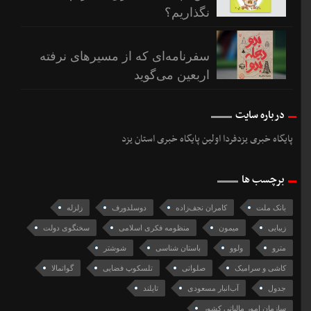
نگذاریم؟
سفرنامه‌ای که از مسیرهای نرفته
اربعین می‌گوید
درباره سایت
پایگاه خبری یزدفردا اولین پایگاه خبری استان یزد
برچسب ها
بانک ملت
کامران نجف‌زاده
دوسلدورف
زلزله
زیبایی
میمون
منظومه فکری اسلامی
سخنگوی دولت
مترو
ولوو
باستان شناسی
شوشتر
کاشی و سرامیک
صلواتی
تلسکوپ فضایی
گواتمالا
جدول
آب‌انبار مسعودی
تايلند
سازمان امور مالیاتی کشور