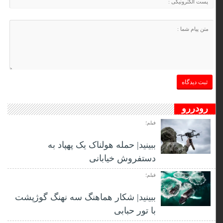
رودررو
فیلم؛
ببینید| حمله هولناک یک پهپاد به
دستفروش خیابانی
فیلم؛
ببینید| شکار هماهنگ سه نهنگ گوژپشت
با تور حبابی