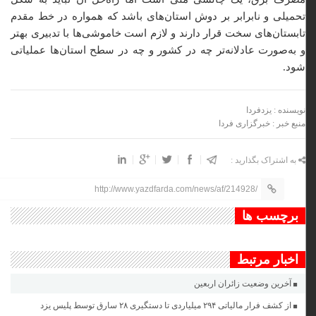
تحمیلی و نابرابر بر دوش استان‌های باشد که همواره در خط مقدم
تابستان‌های سخت قرار دارند و لازم است خاموشی‌ها با تدبیری بهتر
و به‌صورت عادلانه‌تر چه در کشور و چه در سطح استان‌ها عملیاتی
شود.
نویسنده : یزدفردا
منبع خبر : خبرگزاری فردا
به اشتراک بگذارید :
http://www.yazdfarda.com/news/af/214928/
برچسب ها
اخبار مرتبط
آخرین وضعیت زائران اربعین
از کشف فرار مالیاتی ۲۹۴ میلیاردی تا دستگیری ۲۸ سارق توسط پلیس یزد