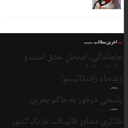
آخرین مطالب
جاماندگی، امتحانِ عشق است و
جامانده از اربعین...
زنده‌باد رادیکالیسم!
4 روز
قبل
4 روز
پاسخی درخور به حاکم بحرین
قبل
6 روز
شاکری مشاور قالیباف: ما یک‌کشور
قبل