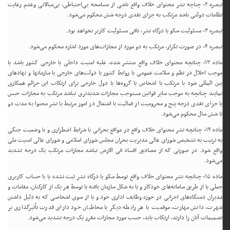
تبصره ۲- چناچه نشر محتوای خلاف واقع ناشی از مسامحه بی‌احتیاطی، بی‌مبالاتی وعدم رعایت
نظامات دولتی باشد مرتکب به جزای نقدی درجه شش محکوم می‌شود.
تبصره ۳- مسئولیت سکو یا درگاه نشر، نافی مسئولیت کاربر نخواهد بود.
تبصره ۴- در صورت تکرار، مرتکب به دو مورد از مجازات‌های مورد اشاره محکوم می‌شود.
ماده ۱۳- چنانچه محتوای خلاف واقع منتشر شده، علیه امنیت داخلی یا خارجی کشور باشد یا
موجب اخلال در نظم و سلامت عمومی با روابط کشور با دولت‌های خارجی با سازمانها و نهادهای
بین المللی شود یا مرتکب با اشخاص یا گروه‌ها یا دول خارجی برای ارتکاب این جرائم همکاری
نمایند چنانچه به موجب سایر قوانین مستوجب مجازات شدیدتری نباشد مرتکب به مجازات حبس
یا جزای نقدی درجه پنج و محرومیت از فعالیت با اشتغال در امور مرتبط با نشر محتوا به مدت دو
تا شش سال محکوم می‌شود.
ماده ۱۴- چنانچه نشر محتوای خلاف واقع در مواقع بحرانی با شرایط اضطراری و با وضعیت جنگی
به ترتیب به تشخیص شورای عالی مدیریت بحران مجلس شورای اسلامی و شورای عالی امنیت ملی
واقع شود. در صورتی که از مصادیق افساد فی الارض نباشد مجازات مرتکب یک درجه تشدید
می‌شود.
ماده ۱۵- چنانچه نشر محتوای خلاف واقع توسط سکو یا درگاه نشر ثبت نشده یا با حساب کاربری
جعلی یا از طریق سامانه‌های خودکار و یا به شکل سازمان یافته یا توسط هر یک از کارکنان، مقامات و
مدیران دستگاه‌های اجرایی در حوزه وظایف اداری خود و یا از سوی اشخاصی که به دلیل داشتن
شهرت، دانش مهارت، موقعیت با هر رابطه دیگر با مخاطبان خود دارای قدرت تأثیرگذاری بر
تصمیمات آنان را دارند، ارتکاب یابد، حسب مورد مجازات مقرر یک درجه تشدید می‌شود.