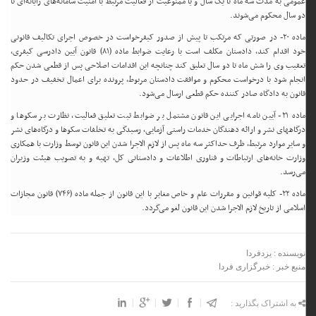
عمومی به مدت سه ماه تا یک سال و یا ممنوعیت از فعالیت مرتبط با امنیت سامانه‌های رایانه‌ای تا
دو سال محکوم می‌شوند.
ماده ۲۰- در صورتی که مرتکب تا پیش از صدور کیفرخواست در خصوص اجرای تکالیف قانونی
خود اقدام کند، دادستان مکلف است با رعایت ضوابط ماده (۸۱) قانون آیین دادرسی کیفری،
تعقیب وی را شش ماه تا دو سال تعلیق کند چنانچه این اقدامات اصلاحی پس از قطعی شدن حکم
انجام شود با درخواست محکوم و موافقت دادستان مربوط، پرونده برای اعمال تخفیف در حدود
قانون به دادگاه صادر کننده حکم قطعی ارسال می‌شود.
ماده ۲۱- آیین نامه اجرایی این قانون مشتمل بر ضوابط ثبت تعلیق فعالیت، نظارت بر سکوها و
درگاههای نشر و ارائه دهندگان خدمات راستی آزمایی، رسیدگی به تخلفات سکوها و درگاه‌های نشر
و سایر موارد مرتبط، ظرف حداکثر سه ماه پس از لازم الاجرا شدن این قانون توسط وزارت با همکاری
وزارت خانه‌های ارتباطات و فناوری اطلاعات و دادستانی کل، تهیه و به تصویب هیئت وزیران
می‌رسد.
ماده ۲۲- کلیه قوانین و مقررات عام و خاص مغایر با این قانون از جمله ماده (۷۴۶) قانون مجازات
اسلامی از تاریخ لازم الاجرا شدن این قانون لغو می‌گردد.
نویسنده : یزدفردا
منبع خبر : خبرگزاری فردا
به اشتراک بگذارید :