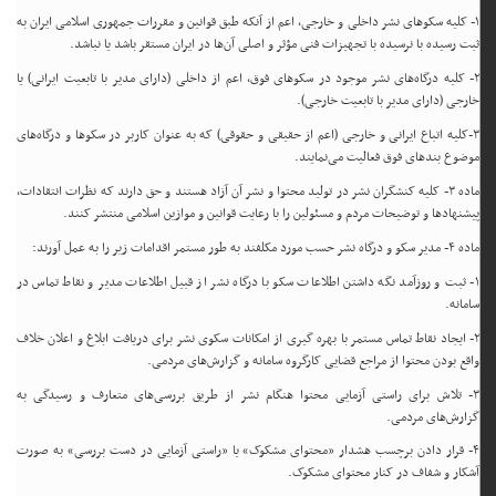
۱- کلیه سکوهای نشر داخلی و خارجی، اعم از آنکه طبق قوانین و مقررات جمهوری اسلامی ایران به
ثبت رسیده با نرسیده با تجهیزات فنی مؤثر و اصلی آن‌ها در ایران مستقر باشد یا نباشد.
۲- کلیه درگاه‌های نشر موجود در سکوهای فوق، اعم از داخلی (دارای مدیر با تابعیت ایرانی) یا
خارجی (دارای مدیر با تابعیت خارجی).
۳-کلیه اتباع ایرانی و خارجی (اعم از حقیقی و حقوقی) که به عنوان کاربر در سکوها و درگاه‌های
موضوع بندهای فوق فعالیت می‌نمایند.
ماده ۳- کلیه کنشگران نشر در تولید محتوا و نشر آن آزاد هستند و حق دارند که نظرات انتقادات،
پیشنهادها و توضیحات مردم و مسئولین را با رعایت قوانین و موازین اسلامی منتشر کنند.
ماده ۴- مدیر سکو و درگاه نشر حسب مورد مکلفند به طور مستمر اقدامات زیر را به عمل آورند:
۱- ثبت و روزآمد نگه داشتن اطلاعات سکو با درگاه نشر از قبیل اطلاعات مدیر و نقاط تماس در
سامانه.
۲- ایجاد نقاط تماس مستمر با بهره گیری از امکانات سکوی نشر برای دریافت ابلاغ و اعلان خلاف
واقع بودن محتوا از مراجع قضایی کارگروه سامانه و گزارش‌های مردمی.
۳- تلاش برای راستی آزمایی محتوا هنگام نشر از طریق بررسی‌های متعارف و رسیدگی به
گزارش‌های مردمی.
۴- قرار دادن برچسب هشدار «محتوای مشکوک» یا «راستی آزمایی در دست بررسی» به صورت
آشکار و شفاف در کنار محتوای مشکوک.