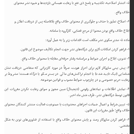
۵- انتشار اصلاحیه، تکذیبیه و پاسخ ذی نفع با رعایت همسانی بازدیدها و شیوه نشر محتوای
خلاف واقع.
۶- اصلاح، تعلیق با حذف و جلوگیری از محتوای خلاف واقع بلافاصله پس از دریافت اعلان و
ابلاغ خلاف واقع بودن محتوا از مرجع قضایی، کارگروه یا سامانه.
ماده ۵- مدیر سکوی نشر مکلف است اقدامات زیر را به عمل آورد:
۱- فراهم کردن امکانات لازم برای درگاه‌های نشر جهت انجام تکالیف موضوع این قانون.
۲- تدوین، ابلاغ و اجرای ضوابط و مرامنامه رفتار حرفه‌ای مقابله با محتوای خلاف واقع.
۳- پیش بینی سازوکار لازم برای احراز هویت، صرفاً در مورد کاربرانی که متقاضی دریافت نشان
شناسایی (تیک تایید شده) یا انجام تراکنش‌های مالی در بستر سکو یا درگاه هستند؛ مشروط بر
رعایت حریم خصوصی و در چارچوب ضوابط مصوب و قوانین موضوعه.
۴- نمایش اطلاعات و نمادهای رقومی (دیجیتال) مبین مجوز و سوابق رعایت نکردن مقررات این
قانون توسط درگاه‌های نشر، ظرف شش ماه اخیر.
۵- تبیین شرایط و اعمال ضمانت اجراهای محدودیت یا ممنوعیت فعالیت منتشر کنندگان محتوای
خلاف واقع؛ طبق مقررات این قانون.
۶- فراهم کردن سازوکار رصد و پایش محتوای خلاف واقع با استفاده از فناوری‌های نوین به شکل
مقتضی.