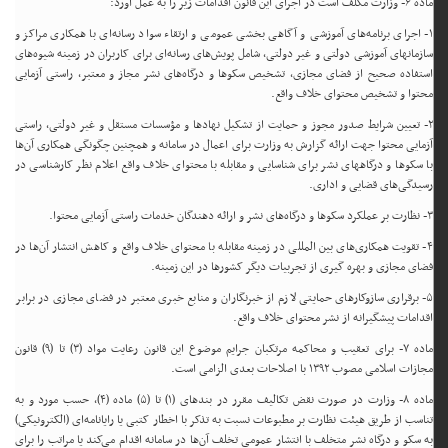
ماده ۶- وزارت مکلف است در اجرای این قانون اقدامات زیر را به عمل آورد:
۱- اجرای برنامه‌های آموزشی و آگاهی بخشی عمومی و ارتقاء سواد رسانه‌ای با همکاری مراکز و
سازمانهای آموزشی دولتی و غیر دولتی، شامل پویش‌های رسانه‌ای برای کاربران در زمینه شیوه‌های
استفاده صحیح از فضای مجازی، تشخیص سکوها و درگاه‌های نشر مجاز و معتبر، راستی آزمایی
محتوا و تشخیص محتوای خلاف واقع.
۲- تعیین شرایط صدور مجوز و حمایت از تشکیل نهادها و مؤسسات مستقل و غیر دولتی، راستی
آزمایی محتوا جهت ارائه گزارش به وزارت برای اعمال در سامانه و همچنین چگونگی همکاری آن‌ها
با سکوها و درگاههای نشر برای شناسایی و مقابله با محتوای خلاف واقع اعلام نظر کارشناسی در
رسیدگی‌های قضایی و اداری.
۳- نظارت بر عملکرد سکوها و درگاه‌های نشر و ارائه دهندگان خدمات راستی آزمایی محتوا.
۴- تقویت همکاری‌های بین المللی در زمینه مقابله با محتوای خلاف واقع و کاهش انتشار آن‌ها در
فضای مجازی و بهره گیری از تجربیات دیگر کشورها در این زمینه.
۵- برقراری سازوکارهای حمایتی لازم از خبرنگاران و منابع خبری معتبر در فضای مجازی در برابر
اقدامات پیشگیرانه از نشر محتوای خلاف واقع.
ماده ۷- برای تعقیب و محاکمه مرتکبان جرایم موضوع این قانون رعایت مواد (۳) تا (۹) قانون
مجازات اسلامی مصوب ۱۳۹۲ با اصلاحات بعدی الزامی است.
ماده ۸- وزارت در صورت نقض تکالیف مقرر در بندهای (۱) تا (۵) ماده (۴)، حسب مورد و به
تناسب از طریق هیئت نظارت بر مطبوعات نسبت به تذکر با اخطار کتبی یا رایانامه‌ای (الکترونیکی)
به سکو و درگاه نشر متخلف با انتشار عمومی تخلف آن‌ها در سامانه اقدام می‌کند یا مراتب را برای