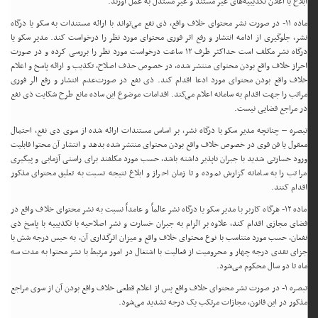
ابلاغ یا اعلان تکذیبیه‌های غیر مستند و غیر مستدل به عمل آورند.
ماده ۱۱- در صورت نشر محتوای خلاف واقع، ذی نفع می‌تواند با ارائه مستندات به سکو یا درگاه
نشر، جلوگیری از ادامه انتشار و رفع اثر فوری محتوای مورد نظر را درخواست کند. مدیر سکو یا
درگاه نشر مکلف است حداکثر ظرف ۱۲ ساعت درخواست مورد نظر را بررسی کرده و در صورت
احراز خلاف واقع بودن محتوای منتشر شده، در خصوص حذف اصلاح، تکذیب و ارائه پاسخ و اعلام
خلاف واقع بودن محتوای مورد ادعا اقدام کند. ذی نفع در صورت‌عدم انتشار و رفع الر فوری
مراتب را جهت اقدام به سامانه اعلام می‌کند. اقدامات موضوع این ساده مانع طرح شکایت ذی نفع
در مراجع قضایی نیست.
تبصره – چنانچه مدیر سکو با درگاه نشر، بر اساس مستندات ارائه شده از سوی دی نفع، احتمال
معقول یا فن قوی در خصوص خلاف واقع بودن محتوای منتشر شده بدهد و انتشار آن محتوا قابلیت
ورود خسارتی شدید با جبران ناپذیر داشته باشد، حسب مورد مکلفند برای راستی آزمایی و پیگیری
مراتب را به سامانه گزارش نموده و تا زمان احراز و ابلاغ نتیجه نسبت به تعلیق محتوای مذکور
اقدام کنند.
ماده ۱۲- هرگاه کاربر با مدیر سکو یا درگاه نشر عالماً و عامداً نسبت به نشر محتوای خلاف واقع در
فضای مجازی اقدام کند، علاوه بر الزام به جبران خسارت و نشر اصلاحیه با تکذیبیه با پاسخ ذی
نفعان، حسب مورد متناسب با نوع محتوای خلاف واقع و میزان اثرگذاری آن، به حبس درجه شش با
جزای نقدی درجه چهار و محرومیت از فعالیت با اشتغال در امور مرتبط با نشر محتوا به مدت سه
ماه تا دو سال محکوم می‌شود.
تبصره ۱- در صورت نشر محتوای خلاف واقع پس از اعلام قطعی خلاف واقع بودن آن از سوی مراجع
مذکور در این قانون، مجازات مرتکب یک درجه تشدید می‌شود.