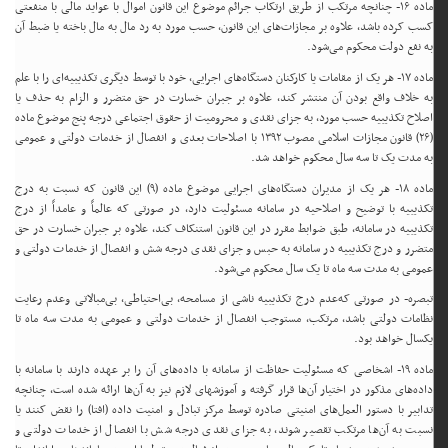
ماده ۱۶- چنانچه مرتکب از طریق ارتکاب جرائم موضوع این قانون اموال با عواید مالی با منفعتی
کسب کرده باشد، علاوه بر مجازات‌های این قانون، حسب مورد به رد مال به مال باخته یا ضبط آن
به نفع دولت محکوم می‌شود.
ماده ۱۷- هر یک از مقامات یا کارکنان دستگاه‌های اجرایی، خود با توسط دیگری تکذیبیه‌ای را با علم
به خلاف واقع بودن آن منتشر کند، علاوه بر جبران خسارت در حق متضرر و الزام به حذف یا
اصلاح تکذیبیه حسب مورد، به جزای نقدی و محرومیت از حقوق اجتماعی درجه پنج موضوع ماده
(۲۶) قانون مجازات اسلامی مصوب ۱۳۹۲ با اصلاحات بعدی و انفصال از خدمات دولتی و عمومی
به مدت یک تا سه سال محکوم خواهد شد.
ماده ۱۸- هر یک از مدیران دستگاه‌های اجرایی موضوع ماده (۹) این قانون که نسبت به درج
تکذیبیه با توضیح و اصلاحیه در سامانه مسئولیت دارد، در صورتی که عالماً و عامداً از درج
تکذیبیه در سامانه، طبق ضوابط مقرر در این قانون استنکاف کند، علاوه بر جبران خسارت در حق
متضرر و درج تکذیبیه در سامانه به حبس و جزای نقدی درجه شش و انفصال از خدمات دولتی و
عمومی به مدت سه ماه تا یک سال محکوم می‌شود.
تبصره- در صورتی که‌عدم درج تکذیبیه ناشی از مسامحه، بی‌احتیاطی، بی‌مبالاتی وعدم رعایت
نظامات دولتی باشد، مرتکب، مستوجب انفصال از خدمات دولتی و عمومی به مدت سه ماه تا
یکسال خواهد بود.
ماده ۱۹- اشخاصی که مسئولیت حفاظت از سامانه با داده‌های آن را بر عهده دارند با سامانه با
داده‌های مذکور در اختیار آن‌ها قرار گرفته و آموزشهای لازم نیز به آن‌ها ارائه شده است، چنانچه
تدابیر با دستور العمل‌های امنیتی صادره توسط مرکز تبادل و امنیت داده (افتا) را نقض کنند یا
نسبت به آن‌ها مرتکب تقصیر شوند، به جزای نقدی درجه شش با انفصال از خدمات دولتی و