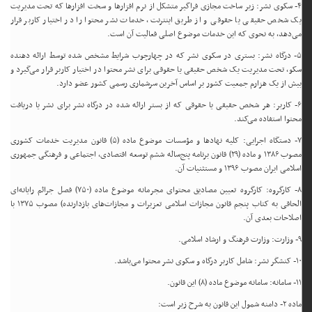
۴- سکوی نشر: زیر ساخت مجازی فراگیر متشکل از نرم افزارها و سخت افزارها که تحت مدیریت
یک شخص حقیقی یا حقوقی و از طریق اینترنت، خدمات نشر محتوا را در اختیار کاربر قرار
می‌دهد، به نحوی که این خدمات موضوع اصلی فعالیت آن است.
۵- درگاه نشر: بستری در سکوی نشر که در چهارچوب شرایط مشخص شده توسط ارائه دهنده
سکو، تحت مدیریت یک شخص حقیقی یا حقوقی برای نشر محتوا در اختیار کاربر قرار می‌گیرد و
بیش از یک هزارم جمعیت کشور بر اساس آخرین سرشماری رسمی کشور عضو دارد.
۶- کاربر: هر شخص حقیقی یا حقوقی که از بستر ارائه شده در درگاه نشر برای نشر یا دریافت
محتوا استفاده می‌کند.
۷- دستگاه اجرایی: کلیه نهادها و مؤسسات موضوع ماده (۵) قانون مدیریت خدمات کشوری
مصوب ۱۳۸۶ و ماده (۲۹) قانون برنامه پنج‌ساله ششم توسعه اقتصادی، اجتماعی و فرهنگی جمهوری
اسلامی ایران مصوب ۱۳۹۶ و مستثنیات آن.
۸- کارگروه: کارگروه تعیین مصادیق محتوای مجرمانه موضوع ماده (۷۵۰) فصل جرائم رایانه‌ای
الحاقی به کتاب پنجم قانون مجازات اسلامی تعزیرات و مجازات‌های بازدارنده) مصوب ۱۳۷۵ با
اصلاحات بعدی آن.
۹- وزارت: وزارت فرهنگ و ارشاد اسلامی.
۱۰- کنشگر نشر: شامل کاربر درگاه و سکوی نشر محتوا می‌باشد.
۱۱- سامانه: سامانه موضوع ماده (۸) این قانون.
ماده ۲- دامنه شمول این قانون به شرح زیر است: