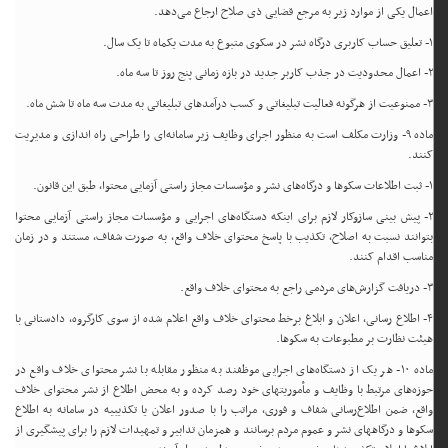
اعمال یکی از موارد زیر به مرجع قضایی ذی صلاح ارجاع می‌دهد.
۱- تعلیق حساب کاربری درگاه نشر در سکوی متبوع به مدت یکماه تا یک سال.
۲- اعمال محدودیت در جذب کاربر جدید در بازه زمانی پنج روز تا سه ماه.
۳- ممنوعیت از هرگونه فعالیت تبلیغاتی و کسب درآمدهای تبلیغاتی به مدت سه ماه تا شش ماه.
ماده ۹- وزارت مکلف است به منظور اجرای وظایف زیر سامانه‌ای را طراحی راه اندازی و مدیریت
کنند.
۱- ثبت اطلاعات سکوها و درگاه‌های نشر و مؤسسات مجاز راستی آزمایی محتوا، طبق این قانون.
۲- پیش بینی سازوکار لازم برای اینکه دستگاه‌های اجرایی و مؤسسات مجاز راستی آزمایی محتوا
بتوانند نسبت به اصلاح، تکذیب با پاسخ محتوای خلاف واقع، به صورت شفاف، مستند و در زمان
مناسب اقدام کنند.
۳- دریافت گزارش‌های مردمی راجع به محتوای خلاف واقع.
۴- اطلاع رسانی، اعلان و ابلاغ برخط محتوای خلاف واقع اعلام شده از سوی کارگروه، دادستانی با
هیئت نظارت بر مطبوعات به سکوها.
ماده ۱۰- هر یک از دستگاه‌های اجرایی موظفند به منظور مقابله با نشر محتوای خلاف واقع در
حوزه‌های مرتبط با وظایف و مأموریتهای خود رصد کرده و به محض اطلاع از نشر محتوای خلاف
واقع، ضمن اطلاع‌رسانی شفاف و فوری، مراتب را با صدور اعلان یا تکذیبیه در سامانه به اطلاع
سکوها و درگاههای نشر و عموم مردم برسانند و همزمان تدابیر و تمهیدات لازم را برای پیشگیری از