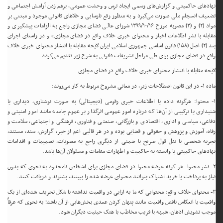
نهادهای حاکمیتی و گزارش‌های رسمی ایجاد ترس و وحشت عمومی، برهم زدن آرامش اجتماعی و
تضعیف انسجام ملی صورت می‌گیرد و به منظور رفع نارسایی و خلاهای قانونی موجود و مبتنی بر
مواد (۲) و (۳) مصوبه مورخ ۱۳۹۹/۱۰/۱۶ شورای عالی فضای مجازی راجع به الزامات پیشگیری و
مقابله با نشر اطلاعات اخبار و محتوای خبری خلاف واقع در فضای مجازی» و در راستای اجرای
بند (۲) اصل (۱۵۸) قانون اساسی جمهوری اسلامی ایران لایحه مقابله با انتشار محتوای خبری خلاف
واقع در فضای مجازی برای طی مراحل تشریفات قانونی به شرح زیر تقدیم می‌گردد.
لایحه مقابله با انتشار محتوای خبری خلاف واقع در فضای مجازی
ماده ۱- در این قانون اصطلاحات زیر، در معانی مشروح مربوط به کار می‌روند:
۱- محتوا: هرگونه داده یا اطلاعات خبری رقومی (دیجیتالی) به صورت نوشتاری، دیداری یا
شنیداری یا ترکیبی از آن‌ها که درباره امور عمومی اثرگذار بر عموم جامعه مانند امور امنیتی و
دفاعی، سیاسی و اداری، اقتصادی و بازرگانی، صنعتی و فناوری، فرهنگی و اجتماعی، سلامت و
رفاه، آموزش و پژوهش و حقوقی و قضایی بوده و در هر قالبی اعم از خبر، گزارش، سند، مستند،
تجربه شخصی با نقل قول صریح با ضمنی از دیگری راجع به مصوبات، تصمیمات و اقدامات
نهادهای حاکمیتی یا وابسته به حاکمیت و اظهارات مقامات و مسئولان آن‌ها باشد.
۲- نشر محتوا: هر گونه عرضه محتوا در فضای مجازی برای اشخاص نامحدود به نحوی که بدون
نیاز به پرداخت یا خرید اشتراک بتوانند محتوای عرضه شده را ببینند، بشنوند و دریافت کنند.
۳- محتوای خلاف واقع: محتوایی که ما به ازایی در واقعیت نداشته با شکل تحریف شده‌ای از یک
واقعیت یا انعکاس ناقص واقعیت مانند پنهان کردن عمدی بخش‌هایی از آن باشد؛ به نحوی که عرفاً
موجب تشویش اذهان، شبهه با فریب مخاطب با هتک حیثیت دیگران شود.