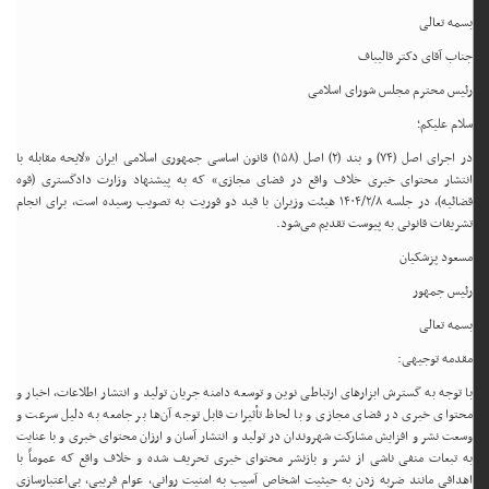
بسمه تعالی
جناب آقای دکتر قالیباف
رئیس محترم مجلس شورای اسلامی
سلام علیکم؛
در اجرای اصل (۷۴) و بند (۲) اصل (۱۵۸) قانون اساسی جمهوری اسلامی ایران «لایحه مقابله با
انتشار محتوای خبری خلاف واقع در فضای مجازی» که به پیشنهاد وزارت دادگستری (قوه
قضائیه)، در جلسه ۱۴۰۴/۲/۸ هیئت وزیران با قید دو فوریت به تصویب رسیده است، برای انجام
تشریفات قانونی به پیوست تقدیم می‌شود.
مسعود پزشکیان
رئیس جمهور
بسمه تعالی
مقدمه توجیهی:
با توجه به گسترش ابزارهای ارتباطی نوین و توسعه دامنه جریان تولید و انتشار اطلاعات، اخبار و
محتوای خبری در فضای مجازی و با لحاظ تأثیرات قابل توجه آن‌ها بر جامعه به دلیل سرعت و
وسعت نشر و افزایش مشارکت شهروندان در تولید و انتشار آسان و ارزان محتوای خبری و با عنایت
به تبعات منفی ناشی از نشر و بازنشر محتوای خبری تحریف شده و خلاف واقع که عموماً با
اهدافی مانند ضربه زدن به حیثیت اشخاص آسیب به امنیت روانی، عوام فریبی، بی‌اعتبارسازی