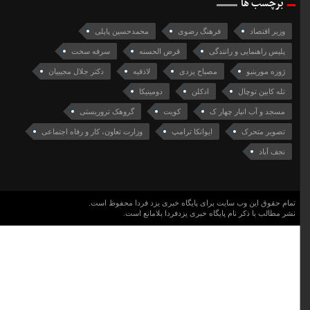
برچسب ها
وزیر اقتصاد
فرهنگ رضوی
محمدحسین پاپلی
پلیس راهنمایی و رانندگی
قرض الحسنه
سرفه سخت
ژوزه مورینیو
مصباح یزدی
لاذقیه
دکتر جلال مجیبیان
تله کابین توچال
ادکلن
دومینیکا
مسجد و آب انبار چهار ک
کویت
گروهک تروریستی
تصویر متحرک
ایوانکا ترامپ
وزارت تعاون، کار و رفاه اجتماعی
نجف آباد
تمام حقوق این وب سایت برای پایگاه خبری یزد فردا محفوظ است.
نشر مطالب با ذکر نام پایگاه خبری یزدفردا بلامانع است.