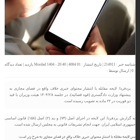
شناسه خبر : 214911 | تاریخ انتشار : 01 Mordad 1404 - 20:40 | 4084 بازدید | تعداد دیدگاه
:
0
| ارسال توسط :
یزدفردا: لایحه مقابله با انتشار محتوای خبری خلاف واقع در فضای مجازی به
پیشنهاد وزارت دادگستری (قوه قضائیه)، در جلسه ۱۴۰۴/۲/۸ هیئت وزیران با قید
دو فوریت در ۲۲ ماده به تصویب رسیده است.
به گزارش یزدفردا: این لایحه در اجرای اصل (۷۴) و بند (۲) اصل (۱۵۸) قانون اساسی
جمهوری اسلامی ایران جهت انجام تشریفات قانونی به مجلس ارسال شده است.
متن لایحه مقابله با انتشار محتوای خبری خلاف واقع در فضای مجازی به شرح زیر است: