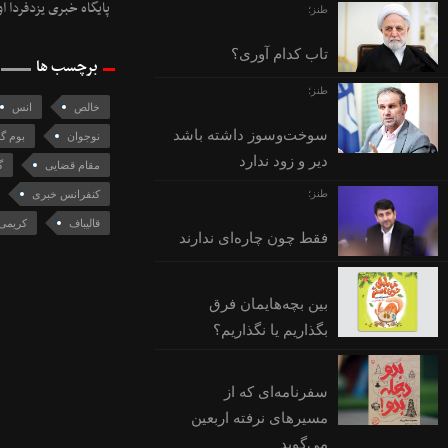
پایگاه خبری یزدفردا ا
طنز؛
تاب کدام آوری؟
برچسب ها
طنز؛
خالص
انس
سوخت‌وسوز داشته باشد
نوجوان
بوم گ
دیر و زود ندارد
مقام قضایی
گ
طنز؛
کنفرانس خبری
قالیباف
کریمی
فقط چون چاره‌ای ندارند
بین بچه‌هایمان فرق
بگذاریم یا نگذاریم؟
سفرنامه‌ای که از
مسیرهای نرفته اربعین
می‌گوید