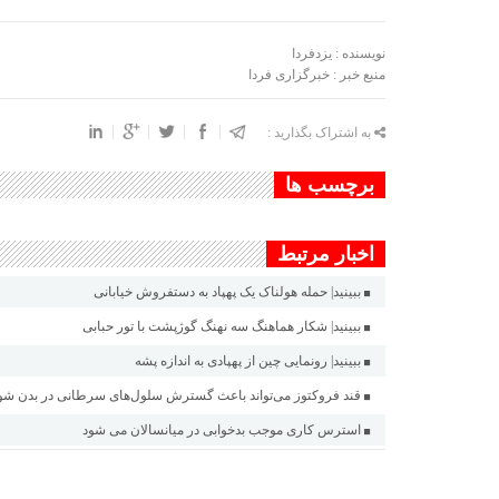
نویسنده : یزدفردا
منبع خبر : خبرگزاری فردا
به اشتراک بگذارید :
برچسب ها
اخبار مرتبط
ببینید| حمله هولناک یک پهپاد به دستفروش خیابانی
ببینید| شکار هماهنگ سه نهنگ گوژپشت با تور حبابی
ببینید| رونمایی چین از پهپادی به اندازه پشه
قند فروکتوز می‌تواند باعث گسترش سلول‌های سرطانی در بدن شو
استرس کاری موجب بدخوابی در میانسالان می شود