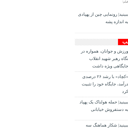
یلم؛
بینید| رونمایی چین از پهپادی
ه اندازه پشه
لب
رزش و جوانان، همواره در
گاه رهبر شهید انقلاب
ایگاهی ویژه داشت
«کچاد» با رشد ۲۶ درصدی
رآمد، جایگاه خود را تثبیت
رد
بینید| حمله هولناک یک پهپاد
ه دستفروش خیابانی
بینید| شکار هماهنگ سه