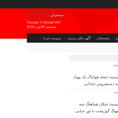
Thursday 15 Mordad 1405
پنجشنبه 06,اوت,2026
چ
رفسنجان
آگهی های رسمی
مروست فردا
.
یلم؛
بینید| حمله هولناک یک پهپاد
ه دستفروش خیابانی
یلم؛
بینید| شکار هماهنگ سه
هنگ گوژپشت با تور حبابی