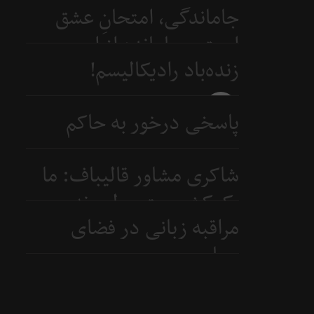
جاماندگی، امتحانِ عشق
است و جامانده از اربعین...
زنده‌باد رادیکالیسم!
3 روز
قبل
3 روز
پاسخی درخور به حاکم
قبل
بحرین
شاکری مشاور قالیباف: ما
5 روز
یک‌کشور متوسطیم نه
قبل
مراقبه زبانی در فضای
ابرقدرت
سیاسی
6 روز
قبل
7 روز
قبل