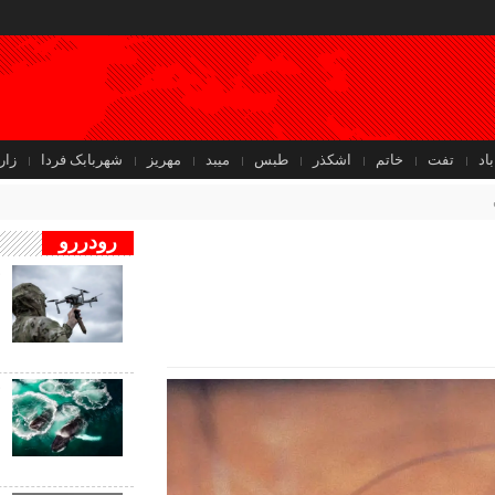
باد
تفت
خاتم
اشکذر
طبس
میبد
مهریز
شهربابک فردا
زار
رودررو
ف
ب
ب
ف
ب
ن