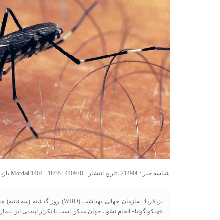
شناسه خبر : 214908 | تاریخ انتشار : 01 Mordad 1404 - 18:35 | 4409 بازدید | تعداد دیدگاه :
یزدفردا: سازمان جهانی بهداشت (WHO)
«چیکونگونیا» انجام نشود، جهان ممکن است با تکرار اپیدمی این بیمار