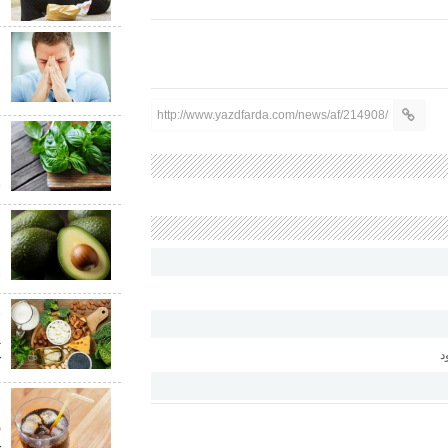
ا
ب
ش
http://www.yazdfarda.com/news/af/214908/
ع
ش
ق
م
م
ق
پ
د
ک
ب
ر