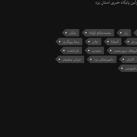
ولین پایگاه خبری استان یزد
راز
محمدصالح اولیاء
بیابان
ردی
آستانا
چادر
رضا رویگری
روهک تروریستی
سیدنی
بازداشت
اکران
دامپزشکی یزد
جزایر سلیمان
 قدوسی