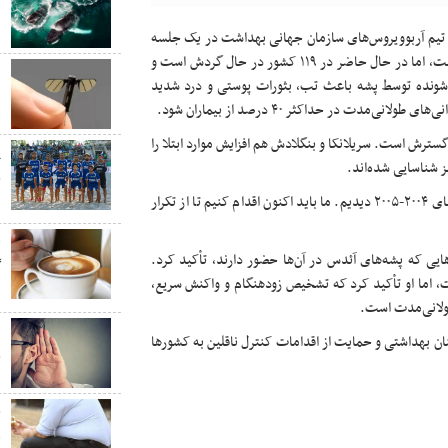
ن
رست تیم آربوویروس‌های سازمان جهانی بهداشت در یک جلسه
توجیهی سازمان ملل گفت: چیکونگونیا یک بیماری شناخته‌شده نیست، اما در حال حاضر در ۱۱۹ کشور در حال گردش است و
ب
تقل‌شونده توسط پشه باعث تب، بثورات پوستی و درد شدید
ب
مدت در حداکثر ۴۰ درصد از بیماران شود.
گسترش است. سریلانکا و بنگلادش هم افزایش موارد ابتلا را
پ
یز شناسایی شده‌اند.
ج
روخاس هشدار داد: این الگو منعکس‌کننده چیزی است که در سال‌های ۲۰۰۴-۲۰۰۵ دیدیم. ما باید اکنون اقدام کنیم تا از تکرار
س
ق
یی که پشه‌های آئدس در آن‌ها حضور دارند، تأکید کرد.
گ
ت، اما او تأکید کرد که تشخیص زودهنگام و واکنش سریع،
د
طولانی‌مدت است.
«
ان بهداشتی و حمایت از اقدامات کنترل ناقلین به کشورها
چ
چ
ق