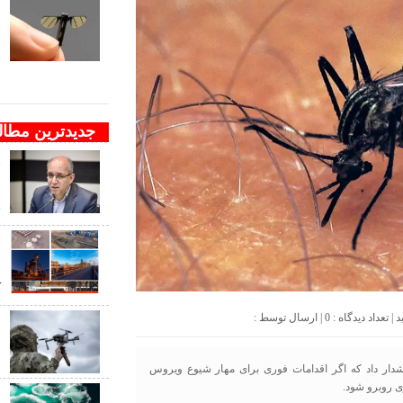
ف
ب
ب
جدیدترین مطا
و
ن
ج
د
ک
0
| ارسال توسط :
ب
ب
 روز گذشته (سه‌شنبه) هشدار داد که اگر اقدامات فوری برای مهار شیوع ویروس
ی روبرو شود.
ب