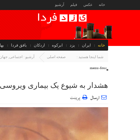
خانه
عکس
فیلم
آرشیو
خانه
ایران
یزد
ابرکوه
اردکان
بافق فردا
بها
جهان
شما اینجا هستید :
صفحه اصلی
آرشیو :
اجتماعی
,
جهان
menu-four
هشدار به شیوع یک بیماری ویروسی
ارسال
پرینت