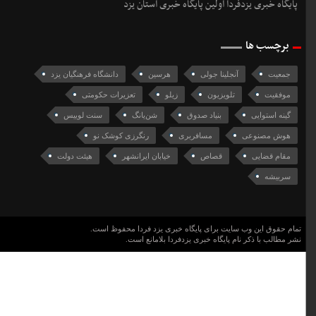
پایگاه خبری یزدفردا اولین پایگاه خبری استان یزد
برچسب ها
جمعیت
آنجلینا جولی
هرسین
دانشگاه فرهنگیان یزد
موفقیت
تلویزیون
زیلو
تعزیرات حکومتی
گینه استوایی
بنیاد صدوق
شن‌یانگ
سنت لوییس
هوش مصنوعی
مسافربری
رنگرزی کوشک نو
مقام قضایی
قصاص
خیابان ایرانشهر
هیئت دولت
سربیشه
تمام حقوق این وب سایت برای پایگاه خبری یزد فردا محفوظ است.
نشر مطالب با ذکر نام پایگاه خبری یزدفردا بلامانع است.