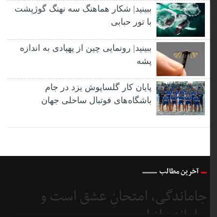
ببینید| شکار هماهنگ سه نهنگ گوژپشت
با تور حبابی
ببینید| رونمایی چین از پهپادی به اندازه
پشه
پایان کار گلساپوش یزد در جام
باشگاه‌های فوتبال ساحلی جهان
آخرین مطالب
جاماندگی، امتحانِ عشق است و
جامانده از اربعین...