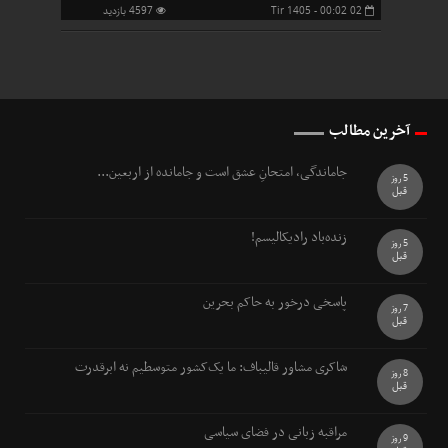
02 Tir 1405 - 00:02
4597 بازدید
آخرین مطالب
جاماندگی، امتحانِ عشق است و جامانده از اربعین...
5 روز
قبل
زنده‌باد رادیکالیسم!
5 روز
قبل
پاسخی درخور به حاکم بحرین
7 روز
قبل
شاکری مشاور قالیباف: ما یک‌کشور متوسطیم نه ابرقدرت
8 روز
قبل
مراقبه زبانی در فضای سیاسی
9 روز