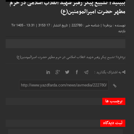
ببینید| تشییع پیکر رهبر شهید انقلاب اسلامی در حرم
مطهر حضرت امیرالمومنین(ع)
نویسنده : یزدفردا
|
شناسه خبر : 222780
|
تاریخ انتشار : 17 Tir 1405 - 13:31
3153
|
بازدید
یزدفردا؛ تشییع پیکر رهبر شهید انقلاب اسلامی در حرم مطهر حضرت امیرالمومنین(ع)
به اشتراک بگذارید :
http://www.yazdfarda.com/news/avmedia/222780/
برچسب ها
ثبت دیدگاه