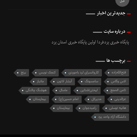
قبل
جدیدترین اخبار
درباره سایت
پایگاه خبری یزدفردا اولین پایگاه خبری استان یزد
برچسب ها
فتح‌الله‌زاده
کاروانسرای لرد باجوردی
کنجک نویس
برنج
لاس وگاس
سامسونگ
آبشار لاتون
جانباز
ثامن الحجج
لیختن‌اشتاین
ماسال
هوشنگ چالنگی
عزالدینی
مدیرکل
امام حسین(ع)
بیمارستان
هانیه توسلی
رامبدجوان
بيمارستان
دانشگاه آزاد واحد یزد