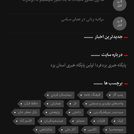
8 روز
قبل
مراقبه زبانی در فضای سیاسی
9 روز
قبل
جدیدترین اخبار
درباره سایت
پایگاه خبری یزدفردا اولین پایگاه خبری استان یزد
برچسب ها
پمپ گاز
فرهنگ عامه‏
بيمارستان فرخي
واحدهای تولیدی و صنعتی
لار
همايش
حافظ قرآن
سیدحیدر میرفخرالدینی
داعش
پژوهش
بازار جعفر خان
کیک
فلزات
متجاوز
عیدسعیدقربان
قاسم آباد
صومعه‌سرا
تاکسی
آثار ملی
ملکشاهی