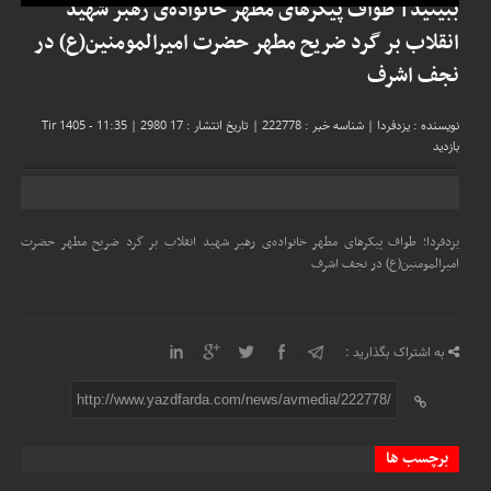
ببینید| طواف پیکرهای مطهر خانواده‌ی رهبر شهید
انقلاب بر گرد ضریح مطهر حضرت امیرالمومنین(ع) در
نجف اشرف
نویسنده : یزدفردا
|
شناسه خبر : 222778
|
تاریخ انتشار : 17 Tir 1405 - 11:35
2980
|
بازدید
یزدفردا؛ طواف پیکرهای مطهر خانواده‌ی رهبر شهید انقلاب بر گرد ضریح مطهر حضرت
امیرالمومنین(ع) در نجف اشرف
به اشتراک بگذارید :
http://www.yazdfarda.com/news/avmedia/222778/
برچسب ها