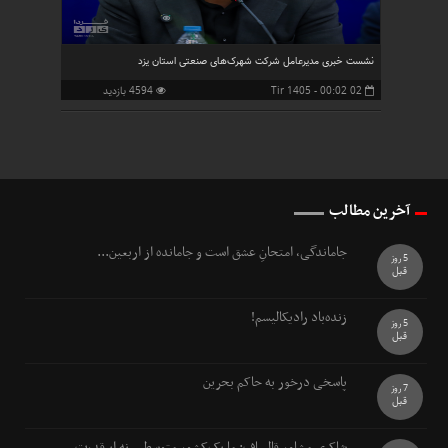
نشست خبری مدیرعامل شرکت شهرک‌های صنعتی استان یزد
02 Tir 1405 - 00:02
4594 بازدید
آخرین مطالب
جاماندگی، امتحانِ عشق است و جامانده از اربعین...
5 روز
قبل
زنده‌باد رادیکالیسم!
5 روز
قبل
پاسخی درخور به حاکم بحرین
7 روز
قبل
شاکری مشاور قالیباف: ما یک‌کشور متوسطیم نه ابرقدرت