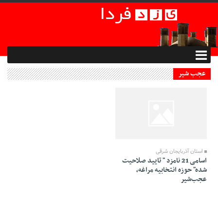
عجب شیر
03 Bahman 1394 - 00:24
استان آذربایجان شرقی
اسامی 21 نامزد " تایید صلاحیت
شده" حوزه انتخابیه مراغه،
عجب‌شیر