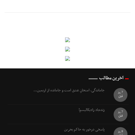
آخرین مطالب
جاماندگی، امتحانِ عشق است و جامانده از اربعین...
7 روز
قبل
زنده‌باد رادیکالیسم!
7 روز
قبل
پاسخی درخور به حاکم بحرین
9 روز