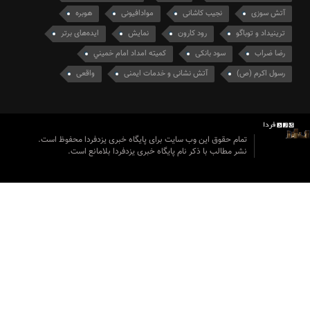
آتش سوزی
نجیب کاشانی
موادافیونی
هوبره
ترینیداد و توباگو
رود کارون
نمایش
ایده‌های برتر
رضا ضراب
سود بانکی
كميته امداد امام خميني
رسول اکرم (ص)
آتش نشانی و خدمات ایمنی
واقعی
تمام حقوق این وب سایت برای پایگاه خبری یزدفردا محفوظ است.
نشر مطالب با ذکر نام پایگاه خبری یزدفردا بلامانع است.