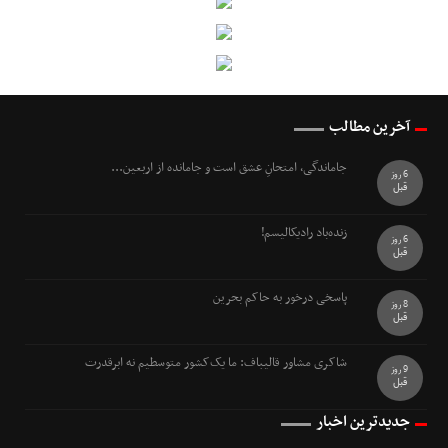
آخرین مطالب
جاماندگی، امتحانِ عشق است و جامانده از اربعین...
6 روز
قبل
زنده‌باد رادیکالیسم!
6 روز
قبل
پاسخی درخور به حاکم بحرین
8 روز
قبل
شاکری مشاور قالیباف: ما یک‌کشور متوسطیم نه ابرقدرت
9 روز
قبل
جدیدترین اخبار