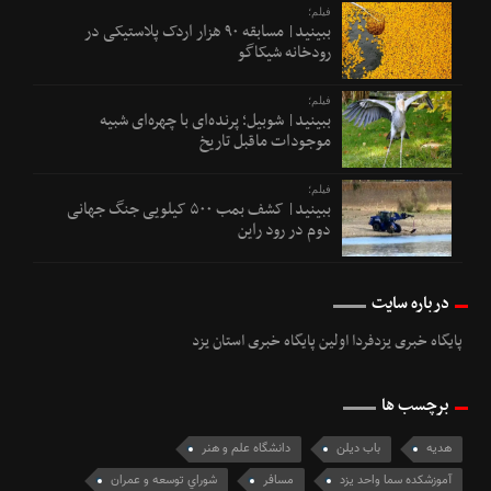
فیلم؛
ببینید| مسابقه ۹۰ هزار اردک پلاستیکی در
رودخانه شیکاگو
فیلم؛
ببینید| شوبیل؛ پرنده‌ای با چهره‌ای شبیه
موجودات ماقبل تاریخ
فیلم؛
ببینید| کشف بمب ۵۰۰ کیلویی جنگ جهانی
دوم در رود راین
درباره سایت
پایگاه خبری یزدفردا اولین پایگاه خبری استان یزد
برچسب ها
هدیه
باب دیلن
دانشگاه علم و هنر
آموزشکده سما واحد یزد
مسافر
شوراي توسعه و عمران