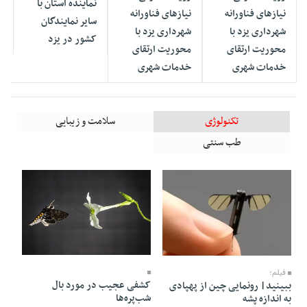
نماینده استان با
نیازهای فناورانه
نیازهای فناورانه
سایر نمایندگان
شهرداری یزد با
شهرداری یزد با
کشور در یزد
محوریت ارتقای
محوریت ارتقای
خدمات شهری
خدمات شهری
تکنولوژی
سلامت و زیبایی
طب سنتی
12 Mordad 1405 - 19:08
14 Mordad 1405 - 05:50
فیلم؛
کشفی عجیب در مورد بال
ببینید| رونمایی چین از پهپادی
شب‌پره‌ها
به اندازه پشه