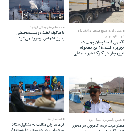
12 Mordad 1405 - 11:46
12 Mordad 1405 - 11:48
دادستان شهرستان ابرکوه:
رئیس اداره منابع طبیعی و آبخیزداری
با هرگونه تخلف زیست‌محیطی
شهرستان مهریز:
بدون اغماض برخورد می‌شود
ناکامی قاچاقچیان چوب در
مهریز/ کشف۲۱ تن محموله
غیرمجاز در گلوگاه شهید مدنی
11 Mordad 1405 - 07:55
12 Mordad 1405 - 11:43
استاندار یزد:
رئیس پلیس راه استان یزد:
فرمانداران مکلف به تشکیل ستاد
ممنوعیت تردد کامیون در محور
سرشماری در شهرستان‌ها هستند/