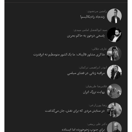
رامتین مرتضوی:
زنده‌باد رادیکالیسم!
سید ابوالفضل امامی میبدی:
پاسخی درخور به حاکم بحرین
عارف جلالی:
شاکری مشاور قالیباف: ما یک‌کشور متوسطیم نه ابرقدرت
ابوذر ابراهیمی ترکمان:
مراقبه زبانی در فضای سیاسی
غلامرضا ظریفیان:
روایت بزرگ ایران
رضا پورزارعی:
در ستایش مردی که برای نقش، جان می‌گذاشت
دکتر علی ربیعی:
برای جنوبِ زخم‌خورده اما ایستاده