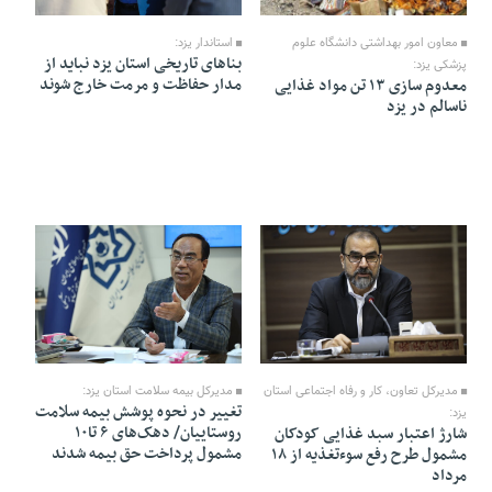
12 Mordad 1405 - 18:44
12 Mordad 1405 - 18:38
معاون امور بهداشتی دانشگاه علوم
استاندار یزد:
بنا‌های تاریخی استان یزد نباید از
پزشکی یزد:
مدار حفاظت و مرمت خارج شوند
معدوم سازی ۱۳ تن مواد غذایی
ناسالم در یزد
12 Mordad 1405 - 18:37
12 Mordad 1405 - 18:33
مدیرکل تعاون، کار و رفاه اجتماعی استان
مدیرکل بیمه سلامت استان یزد:
تغییر در نحوه پوشش بیمه سلامت
یزد:
روستاییان/ دهک‌های ۶ تا۱۰
شارژ اعتبار سبد غذایی کودکان
مشمول پرداخت حق بیمه شدند
مشمول طرح رفع سوءتغذیه از ۱۸
مرداد