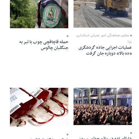
13 Mordad 1405 - 11:31
13 Mordad 1405 - 11:24
معاون هماهنگی امور عمرانی استانداری
حمله قاچاقچی چوب با تبر به
یزد:
عملیات اجرایی جاده گردشگری
جنگلبان چالوس
«ده بالا‌» دوباره جان گرفت
13 Mordad 1405 - 11:21
13 Mordad 1405 - 11:17
دارالعباده در ماتم چهلمین روز