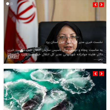
نشست خبری رئیس اتاق بازرگانی، صنایع، معادن و کشاورزی یزد
نشست خبری «مجتبی دستمالچیان» رئیس اتاق بازرگانی، صنایع، معادن و
کشاورزی یزد امروز چهارشنبه ۱۴ مردادماه با حضور اصحاب رسانه برگزار ...