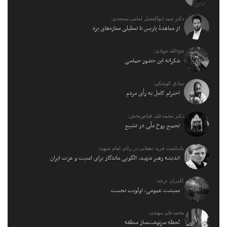
دکتر سید ابوالفضل امامی مسجدی:
از معاهدهٔ پاریس تا تعطیلی مغازه‌های یزد
فتح‌الله جوادی:
شکرانه این حضور حماسی
صادق کوشکی:
احترام کامل به رأی مردم
دکتر محمدعلی فیاض‌بخش:
تجمیع روح ملّی در تشییع
یادداشت فرید دهقانی در رثای امام شهید؛
اندیشه رهبر شهید، الگویی ماندگار برای امنیت و عزت ایران
کامران نرجه:
معیشت عمومی، اولویت نخست
محمدعلی مهتدی:
لحظه سرنوشت‌ساز منطقه