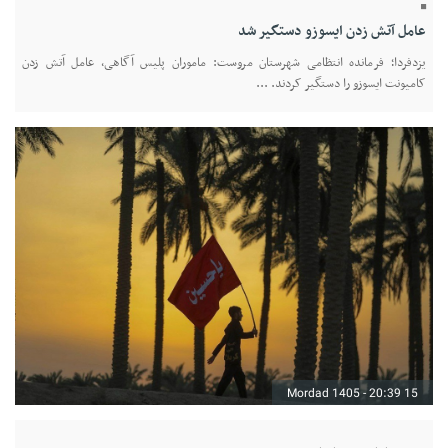
عامل آتش زدن ایسوزو دستگیر شد
یزدفردا؛ فرمانده انتظامی شهرستان مروست: ماموران پلیس آگاهی، عامل آتش زدن
کامیونت ایسوزو را دستگیر کردند. ...
15 Mordad 1405 - 20:39