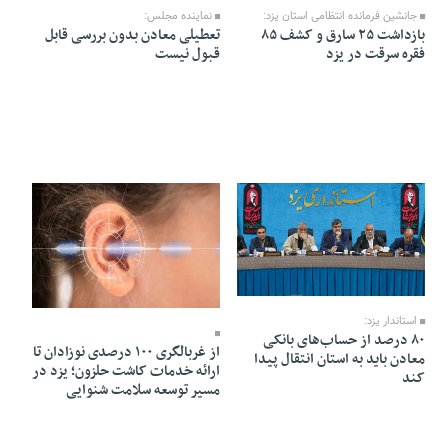
جانشین فرمانده انتظامی استان یزد:
نماینده مجلس:
بازداشت ۲۵ سارق و کشف ۸۵
تعطیلی معادن بدون بررسی قابل
فقره سرقت در یزد
قبول نیست
10 Mordad 1405 - 21:57
10 Mordad 1405 - 21:56
استاندار یزد:
۸۰ درصد از حساب‌های بانکی
از غربالگری ۱۰۰ درصدی نوزادان تا
معادن باید به استان انتقال پیدا
ارائه خدمات کاشت حلزون؛ یزد در
کند
مسیر توسعه سلامت شنوایی