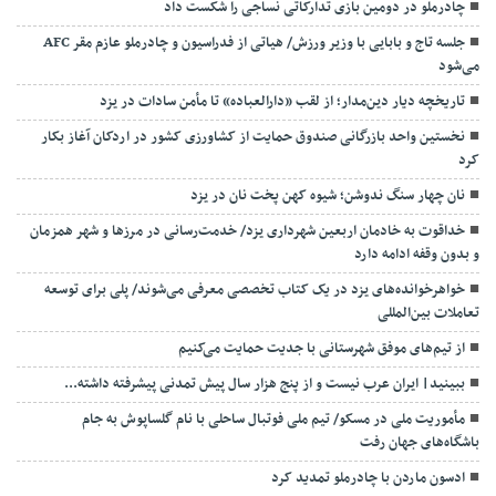
چادرملو در دومین بازی تدارکاتی نساجی را شکست داد
جلسه تاج و بابایی با وزیر ورزش/ هیاتی از فدراسیون و چادرملو عازم مقر AFC
می‌شود
تاریخچه دیار دین‌مدار؛ از لقب «دارالعباده» تا مأمن سادات در یزد
نخستین واحد بازرگانی صندوق حمایت از کشاورزی کشور در اردکان آغاز بکار
کرد
نان چهار سنگ ندوشن؛ شیوه‌ کهن پخت نان در یزد
خداقوت به خادمان اربعین شهرداری یزد/ خدمت‌رسانی در مرزها و شهر همزمان
و بدون وقفه ادامه دارد
خواهرخوانده‌های یزد در یک کتاب تخصصی معرفی می‌شوند/ پلی برای توسعه
تعاملات بین‌المللی
از تیم‌های موفق شهرستانی با جدیت حمایت می‌کنیم
ببینید| ایران عرب نیست و از پنج هزار سال پیش تمدنی پیشرفته داشته...
مأموریت ملی در مسکو/ تیم ملی فوتبال ساحلی با نام گلساپوش به جام
باشگاه‌های جهان رفت
ادسون ماردن با چادرملو تمدید کرد