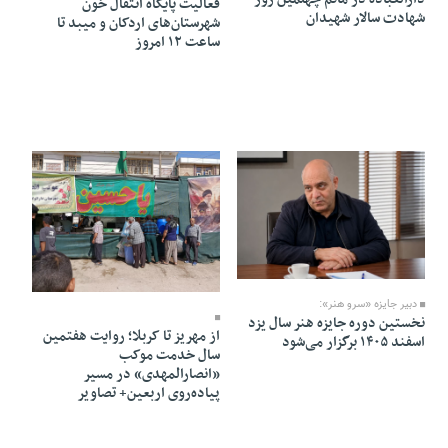
فعالیت پایگاه انتقال خون
شهادت سالار شهیدان
شهرستان‌های اردکان و میبد تا
ساعت ۱۲ امروز
12 Mordad 1405 - 21:57
12 Mordad 1405 - 21:43
دبیر جایزه «سرو هنر»:
نخستین دوره جایزه هنر سال یزد
از مهریز تا کربلا؛ روایت هفتمین
اسفند ۱۴۰۵ برگزار می‌شود
سال خدمت موکب
«انصارالمهدی» در مسیر
پیاده‌روی اربعین+ تصاویر