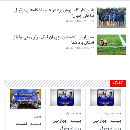
پایان کار گلساپوش یزد در جام باشگاه‌های فوتبال
ساحلی جهان"
13 Mordad 1405 - 11:18
سنوپارس، نخستین قهرمان لیگ برتر مینی‌فوتبال
استان یزد شد"
12 Mordad 1405 - 18:50
گفتگو
06 Dey 1404 -
06 Dey 1404 -
29 Azar 1404 -
13:40
14:50
07:33
قسمت دوم؛
قسمت یک؛
فیلم؛
ببینید| چهارمین
ببینید| چهارمین
ببینید| نشست
رویداد معرفی
رویداد معرفی