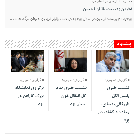
دبیر ستاد اربعین در استان یزد:
آخرین وضعیت زائران اربعین
یزدفردا؛ دبیر ستاد اربعین در استان یزد: بخش عمده زائران اربعین به وطن بازگشته‌اند. ...
پیشنهاد
07 Mordad
08 Mordad
14 Mordad
1405 - 03:23
1405 - 12:12
1405 - 21:48
گزارش تصویری؛
گزارش تصویری؛
گزارش تصویری؛
نشست خبری
نشست خبری مدیر
برگزاری نمایشگاه
رئیس اتاق
کل انتقال خون
بزرگ کارافن در
بازرگانی، صنایع،
استان یزد
یزد
معادن و کشاورزی
یزد