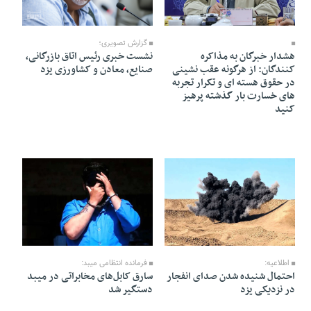
14 Mordad 1405 - 21:56
14 Mordad 1405 - 21:48
گزارش تصویری؛
هشدار خبرگان به مذاکره
نشست خبری رئیس اتاق بازرگانی،
کنندگان: از هرگونه عقب نشینی
صنایع، معادن و کشاورزی یزد
در حقوق هسته ای و تکرار تجربه
های خسارت بار گذشته پرهیز
کنید
13 Mordad 1405 - 14:35
14 Mordad 1405 - 11:28
اطلاعیه:
فرمانده انتظامی میبد:
احتمال شنیده شدن صدای انفجار
سارق کابل‌های مخابراتی در میبد
در نزدیکی یزد
دستگیر شد