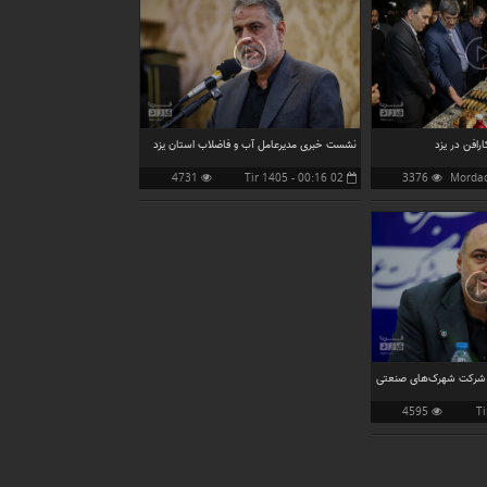
رافن در یزد
نشست خبری مدیرعامل آب و فاضلاب استان یزد
4731
02 Tir 1405 - 00:16
3376
بازدید
بازدید
شرکت شهرک‌های صنعتی
4595
بازدید