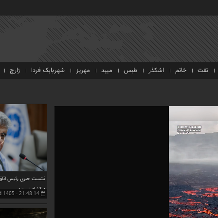
تفت
خاتم
اشکذر
طبس
میبد
مهریز
شهربابک فردا
زارچ
نشست خبری رئیس اتاق ب
و کشاورزی یزد
14 Mordad 1405 - 21:48