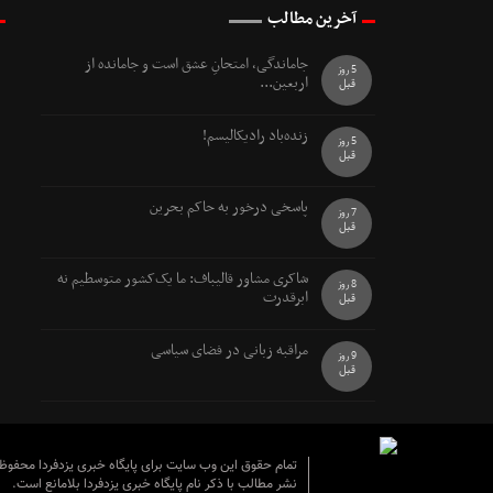
آخرین مطالب
جاماندگی، امتحانِ عشق است و جامانده از
5 روز
اربعین...
قبل
زنده‌باد رادیکالیسم!
5 روز
قبل
پاسخی درخور به حاکم بحرین
7 روز
قبل
شاکری مشاور قالیباف: ما یک‌کشور متوسطیم نه
8 روز
ابرقدرت
قبل
مراقبه زبانی در فضای سیاسی
9 روز
قبل
تمام حقوق این وب سایت برای پایگاه خبری یزدفردا محفو
نشر مطالب با ذکر نام پایگاه خبری یزدفردا بلامانع است.