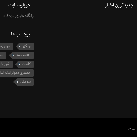
جدیدترین اخبار
درباره سایت
پایگاه خبری یزدفردا ا
برچسب ها
جنگل
حیدریغم
تفاهم نامه
مس
کاشان
شهر باب
جمهوری دموکراتیک کنگ
سومالی
ظ است.