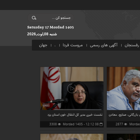
Saturday 17 Mordad 1405
شنبه 08,اوت,2026
رفسنجان
آگهی های رسمی
مروست فردا
.
جهان
ازرگانی، صنایع، معادن
نشست خبری مدیر کل انتقال خون استان یزد
3308
08 Mordad 1405 - 12:12
2877
بازدید
بازدید