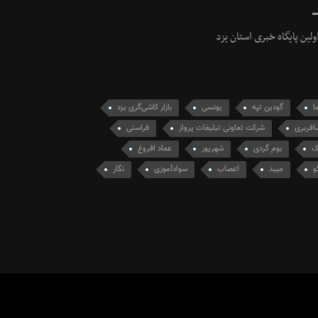
ولین پایگاه خبری استان یزد
ا
گودین تپه
یونسی
بازار کاشی‌گری یزد
افربری
شرکت تعاونی تبلیغات پرواز
فراستی
ک
بوم گردی
شهریور
عماد افروغ
و
میبد
اعصاب
سوادآموزی
نگار