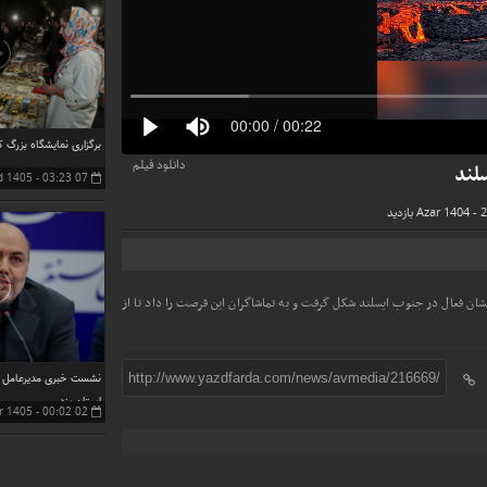
برگزاری نمایشگاه بزرگ کا
دانلود فیلم
سلند
07 Mordad 1405 - 03:23
فشان فعال در جنوب ایسلند شکل گرفت و به تماشاگران این فرصت را داد تا از
نشست خبری مدیرعامل 
http://www.yazdfarda.com/news/avmedia/216669/
استان یزد
02 Tir 1405 - 00:02