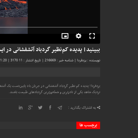
ببینید| پدیده کم‌نظیر گردباد آتشفشانی در ای
نویسنده : یزدفردا
|
شناسه خبر : 216669
|
تاریخ انتشار : 11 Azar 1404 - 21:20
3170 بازدید
|
یزدفردا؛ پدیده کم نظیر گردباد آتشفشانی در جریان باد پایین‌دست یک آتش
نزدیک شاهد یکی از نادرترین و شعله‌ورترین گردبادهای طبیعت باشند.
به اشتراک بگذارید :
برچسب ها