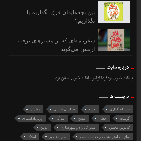
بین بچه‌هایمان فرق بگذاریم یا
نگذاریم؟
سفرنامه‌ای که از مسیرهای نرفته
اربعین می‌گوید
درباره سایت
پایگاه خبری یزدفردا اولین پایگاه خبری استان یزد
برچسب ها
سرمایه‌ گذاری
تفریح
خراسان شمالی
دهلران
گوشت
جعلی
مونیخ
بید گل
وزیردادگستری
کیانوش محمود
مدیر کل راه و شهرسازی
پوتین
سازمان آتش نشانی و خدمات ایمنی
بندر ماهشهر
املاک