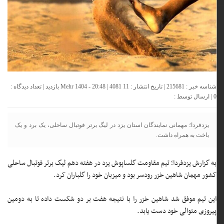
شناسه خبر : 215681 | تاریخ انتشار : 11 Mehr 1404 - 20:48 | 4081 بازدید | تعداد دیدگاه :
0
| ارسال توسط :
یزدفردا؛ مهمانی نمایندگان استان یزد در لیگ برتر فوتبال ساحلی، یک برد و یک
باخت به همراه داشت.
به گزارش یزدفردا؛ تیم مقاومت گلساپوش یزد در هفته دهم لیگ برتر فوتبال ساحلی
کشور مهمان شاهین خزر رودسر بود و میزبان خود را گلباران کرد.
این تیم موفق شد شاهین خزر را با نتیجه هفت بر دو شکست داده تا به دومین
پیروزی متوالی خود دست یابد.