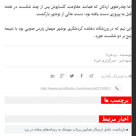
اما چادرملوی اردکان که همانند مقاومت گلساپوش پس از چند شکست در هفته
قبل به پیروزی دست یافته بود، دست خالی از بوشهر بازگشت.
این تیم که در ورزشگاه دهکده گردشگری بوشهر مهمان پارس جنوبی بود با نتیجه
پنج بر دو شکست خورد.
نویسنده : یزدفردا
منبع خبر : خبرگزاری فردا
به اشتراک بگذارید :
http://www.yazdfarda.com/news/af/215681/
برچسب ها
اخبار مرتبط
بازداشت عامل ارسال تصاویر پرتاب موشک به رسانه‌های معاند در یزد