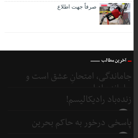
صرفاً جهت اطلاع
آخرین مطالب
جاماندگی، امتحانِ عشق است و
جامانده از اربعین...
زنده‌باد رادیکالیسم!
3 روز
قبل
3 روز
پاسخی درخور به حاکم بحرین
قبل
5 روز