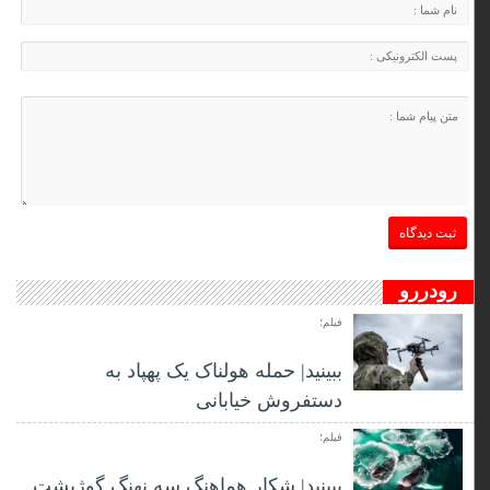
رودررو
فیلم؛
ببینید| حمله هولناک یک پهپاد به
دستفروش خیابانی
فیلم؛
ببینید| شکار هماهنگ سه نهنگ گوژپشت