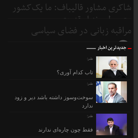
شاکری مشاور قالیباف: ما یک‌کشور
قبل
متوسطیم نه ابرقدرت
مراقبه زبانی در فضای سیاسی
6 روز
قبل
7 روز
جدیدترین اخبار
قبل
طنز؛
تاب کدام آوری؟
طنز؛
سوخت‌وسوز داشته باشد دیر و زود
ندارد
طنز؛
فقط چون چاره‌ای ندارند